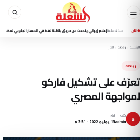
منذ 4 ساعة
الآن
إعلام إيراني يتحدث عن حريق بناقلة نفط في المسار الجنوبي لمضيق هرمز
الرئيسية
←
رياضة
←
الخبر
رياضة
تعرّف على تشكيل فاركو
لمواجهة المصري
كتب
نُشر
a
admin
13 يوليو 2022 - 3:51 م