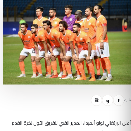
f
و
⛓
شارك
أعلن البرتغالي نونو ألميدا، المدير الفني للفريق الأول لكرة القدم