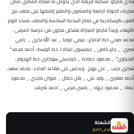
بنادي فاركو، تشكيلة فريقه الذي يخوض به مباراة المصري ضمن
مباريات الجولة الرابعة والعشرون والمقرر إقامتها على ملعب برج
العرب بالإسكندرية في تمام الساعة السادسة والنصف، مساء اليوم
الأربعاء. ويبدأ فاركو المباراة بتشكيل مكون من: حراسة المرمى :
محمد صبحي خط الدفاع : عزمي غوما _ عبد الله بكرى _ رامي
صبري _ جابر كامل _ جيفرسون اينكادا.
خط الوسط : أحمد محمد"
البحراوي" _ محمود حمادة _ كينجسلي سوكاري. خط الهجوم :
شكري نجيب _ علي بهيج .
ويجلس على مقاعد البدلاء : محمد سعيد،
أحمد صغيري _ وليد علي _ بلال جمال _ مروان مجدي _ محمود
عماد _ محمود جهاد _ ياسين مرعي _ احمد شريف.
الشعلة
نور في الطريق