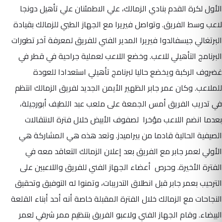
الأول لكرة القدم بنادي الزمالك، علي الاطمئنان علي تأهيل دونجا
لاعب وسط الفريق. وتواصل فيريرا مع الجهاز الطبي للزمالك بقيادة
البرتغالي جيسفالدوا فيريرا المدير الفني للفريق لمعرفة آخر تطورات
البرنامج التأهيلي للاعب. وخضع اللاعب لعملية جراحية في قطر في
غضروف الركبة ويخضع حاليا لبرنامج تأهيلي استعدادا للعودة
للملاعب. وكان عمر جابر الظهير الأيمن الجديد لفريق الزمالك انتظم
في تدريب الفريق أمس الجمعة على ملعب عبد اللطيف أبورجيلة،
بعدما انضم اللاعب مؤخرا لصفوف الأبيض خلال فترة الانتقالات
الصيفية الحالية قادما من بيراميدز. وتعد هذه هي المشاركة هي
الأولي لعمر جابر مع الفريق بعد إعلان الزمالك التعاقد معه في
الفترة الأخيرة. وحرص أعضاء الجهاز الفني للفريق واللاعبين على
الترحيب بعمر جابر قبل انطلاق التدريبات، وتمنوا له التوفيق وتحقيق
النجاحات مع الزمالك خلال الفترة المقبلة خاصة أنه أحد أبناء القلعة
البيضاء. وقام الجهاز الفني ولاعبو الفريق بتنظيم ممر شرفي لعمر