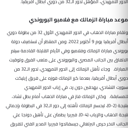
الدور التمهيدي، المؤهل لدور الـ32 من دوري أبطال أفريقيا.
موعد مباراة الزمالك مع فلامبو البوروندي
وتقام مباراة الذهاب في الدور التمهيدي الأول 32 من بطولة دوري
أبطال أفريقيا يوم 9 أكتوبر 2022. ومن المنتظر أن تستضيف دولة
بوروندي مباراة الزمالك وفلامبو وفي الأيام القليلة القادمة سيتم
الاتفاق بين الجانب المصري والبوروندي على ملعب الفرق وتوقيت
المباراة. وجاء تأهل الزمالك إلى الدور التمهيدي، لدور الـ32 من
دوري أبطال أفريقيا، بعدما كرر الزمالك فوزه على فريق إيليكت
سبورت التشادي، بهدفين دون رد، في إياب الدور التمهيدي
للمسابقة. وكان الزمالك فاز في مباراة الذهاب أمام بطل تشاد،
بنتيجة (2-0)، ليحسم الزمالك تأهله إلى دور الـ32 في البطولة بإجمالي
نتيجة الذهاب والإياب (4-0). فيريرا يطمئن على تأهيل دونجا علي
الجانب الاخر حرص البرتغالي جيسفالدوا فيريرا المدير الفني للفريق