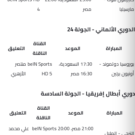
مارسيليا
مصر
4
الدوري الألماني - الجولة 24
القناة
المباراة
الموعد
التعليق
الناقلة
بوروسيا دوتموند -
17:30 السعودية،
beIN Sports
منتصر
أونيون برلين
16:30 مصر
HD 5
الأزهري
دوري أبطال إفريقيا - الجولة السادسة
القناة
المباراة
الموعد
التعليق
الناقلة
21:00 مصر، 20:00
beIN Sports
علي محمد
الترجي - الهلال