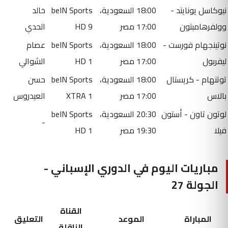
نيوكاسل يونايتد -
18:00 السعودية،
beIN Sports
خالد
وولفرهامبتون
17:00 مصر
HD 9
الحدي
نوتينجهام فورست -
18:00 السعودية،
beIN Sports
عصام
ليفربول
17:00 مصر
HD 1
الشوالي
توتنهام - كريستال
18:00 السعودية،
beIN Sports
حسن
بالاس
17:00 مصر
XTRA 1
العيدروس
لوتون تاون - أستون
20:30 السعودية،
beIN Sports
-
فيلا
19:30 مصر
HD 1
مباريات اليوم في الدوري الإسباني -
الجولة 27
القناة
المباراة
الموعد
التعليق
الناقلة