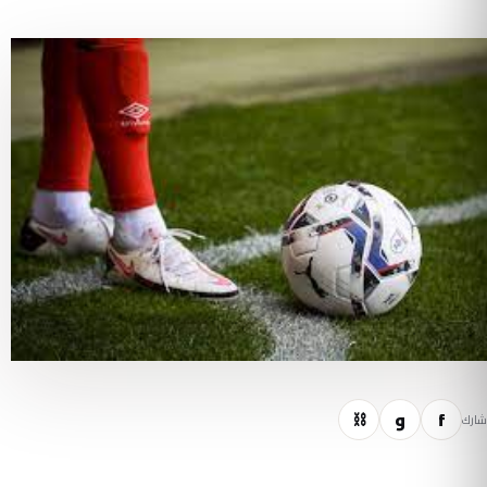
f
و
⛓
شارك