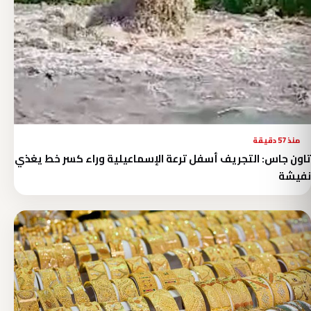
منذ 57 دقيقة
تاون جاس: التجريف أسفل ترعة الإسماعيلية وراء كسر خط يغذي
نفيشة