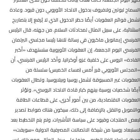
السماح لبوتين ولافروف بدخول الاتحاد الأوروبي دون قيود. وعادة
تشمل قوائم العقوبات أيضًا حظر الدخول الذي لا يُرفع إلا بتصاريح
استثنائية، على سبيل المثال لمحادثات السلام. من جهته، قال الرئيس
الفرنسي إيمانويل ماكرون في رسالة تلاها رئيسا مجلسي البرلمان
الفرنسي اليوم الجمعة، إن العقوبات الأوروبية ستستهدف «أكبر
القادة» الروس على خلفية غزو أوكرانيا. وأكد الرئيس الفرنسي، أن
«المجلس الأوروبي قرر أمس (مساء الخميس) سلسلة من
العقوبات غير المسبوقة تشمل روسيا وبيلاروسيا. وتطال العقوبات
أيضًا شخصيات روسية بينهم كبار قادة الاتحاد الروسي». وتؤثر
العقوبات الاقتصادية، من بين أمور أخرى، على قطاعات الطاقة
والتمويل والنقل. بالإضافة إلى ذلك، سيكون هناك ضوابط تصدير
لبعض المنتجات وقيود على سياسة التأشيرات. ولم يتم التخطيط بعد
لاستبعاد روسيا من شبكة الاتصالات المصرفية الدولية «سويفت»
وحظر استيراد الغاز الطبيعي منها على سبيل المثال. ومع ذلك، ليس