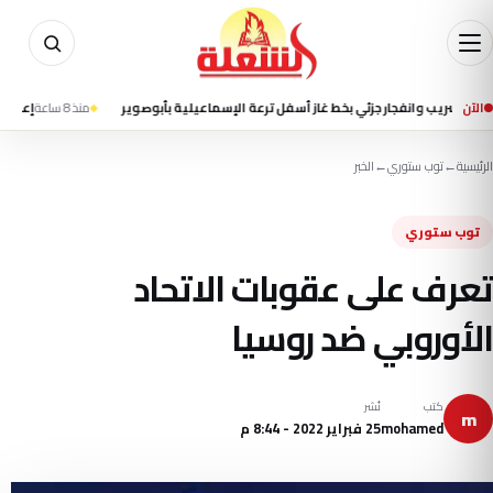
الآن
وانفجار جزئي بخط غاز أسفل ترعة الإسماعيلية بأبوصوير
منذ 8 ساعة
إعلام إيراني يت
الرئيسية
←
توب ستوري
←
الخبر
توب ستوري
تعرف على عقوبات الاتحاد
الأوروبي ضد روسيا
كتب
نُشر
m
mohamed
25 فبراير 2022 - 8:44 م