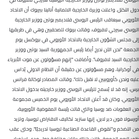
دول التكتل. واعلنت وزيرة الخارجية الالمانية أنالينا بيربوك أن الاتحاد
الأوروبي سيعاقب الرئيس الروسي فلاديمير بوتين ووزير الخارجية
الروسي سيرجي لافروف. وقالت بربوك للصحفيين وهي في طريقها
إلى مجلس الشؤون الخارجية بالاتحاد الأوروبي في بروكسل يوم
الجمعة "نحن الآن ندرج أيضا رئيس الجمهورية السيد بوتين ووزير
الخارجية السيد لافروف". وأضافت "إنهم مسؤولون عن موت الأبرياء
في أوكرانيا، وهم مسؤولون عن حقيقة أن النظام الدولي يُداس
عليه ونحن كأوروبيين لا نقبل ذلك". وقالت المصادر لوكالة فرانس
برس، إنه قد لا يُسمح للرئيس الروسي ووزير خارجيته بدخول الاتحاد
الأوروبي. وكان قد أعلن الاتحاد الأوروبي يوم الخميس مجموعة
من العقوبات ضد روسيا والتي قالت رئيسة المفوضية الأوروبية،
أورسولا فون دير لاين، إنها ستزيد تكاليف الاقتراض لروسيا، وتزيد
من التضخم و"تقوض القاعدة الصناعية لروسيا تدريجيًا". وحتى عقب
ظهر اليوم الجمعة، كانت هناك بيانات مختلفة حول مدى استمرار