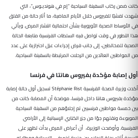
كانت ضمن ركاب السفينة السياحية “إم في هونديـوس”، التي
شهدت تفشيًا للفيروس خلال الأيام الماضية، ما أثار حالة من القلق
في الأوساط الصحية الأوروبية بشأن احتمالية انتشار المرض. ويأتي
هذا التطور في وقت تواصل فيه السلطات الفرنسية متابعة الحالة
الصحية للمخالطين، إلى جانب فرض إجراءات عزل احترازية على عدد
من المواطنين العائدين من الرحلات المرتبطة بالسفينة السياحية.
أول إصابة مؤكدة بفيروس هانتا في فرنسا
أكدت وزيرة الصحة الفرنسية Stéphanie Rist تسجيل أول حالة إصابة
مؤكدة بفيروس هانتا داخل فرنسا، موضحة أن المصابة كانت من
بين خمسة مواطنين فرنسيين تم إجلاؤهم من السفينة السياحية
الموبوءة ونقلهم جوًا من جزر الكناري الإسبانية إلى الأراضي
الفرنسية. وأوضحت الوزيرة، أن أعراض المرض بدأت تظهر على
السيدة أثناء رحلة الإجلاء بين جزيرة تينيريفي الإسبانية ومطار لو