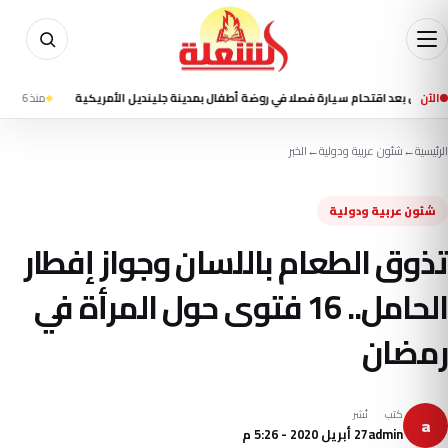
الآن
منذ 6 ساعة
القوات 
الرئيسية
←
شئون عربية ودولية
←
الخبر
شئون عربية ودولية
تذوق الطعام باللسان وجواز إفطار
الحامل.. 16 فتوى حول المرأة في
رمضان
كتب
نُشر
a
admin
27 أبريل 2020 - 5:26 م