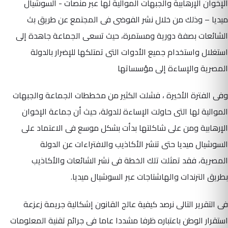
الإخوان الإرهابية والجبهات الموالية لها عبر منصات - السوشيال
ميديا – وذلك من خلال نشر الفوضى فى المجتمع عن طريق بث
الشائعات بصفة دورية ومستمرة، حيث تسعى الجماعة جاهدة إلى
استغلال واستخدام جميع الأدوات التى تمتلكها للإضرار بالدولة
المصرية والإساءة إلى مؤسساتها
وفى الفترة الأخيرة ، فشلت الكثير من مخططات الجماعة والجبهات
الموالية لها التى حاولت الإساءة للدولة، حيث أن جماعة الإخوان
الإرهابية ومن على شاكلتها بدأت بشكل موسع فى الاعتماد على
السوشيال ميديا حتى تنشر الأكاذيب والافتراءات عن الدولة
المصرية، فقد تمثلت تلك الخطة فى نشر الشائعات والأكاذيب
بطريق الترندات والهاشتاجات عبر السوشيال ميديا.
فى التقرير التالى نرصد كيفية عالج القانون إشكالية جريمة زعزعة
استقرار الوطن باعتباره ظرفا مشددا عاما فى جرائم تقنية المعلومات