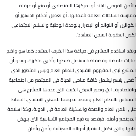
بالأمن القومى للبلاد أو بمركزها الاقتصادى أو منع أو عرقلة
ممارسة السلطات العامة لأعمالها، أو تعطيل أحكام الدستور أو
القوانين أو اللوائح أو الإضرار بالوحدة الوطنية والسلام الاجتماعى
تكون العقوبة السجن المشدد".
ولقد استخدم المشرع فى صياغة هذا الظرف المشدد كما هو واضح
عبارات غامضة وفضفاضة يستحيل ضبطها وأخرى متكررة، ويبدو أن
المشرع تبنى المفهوم التقليدى للنظام العام وليس المتطور الذى
أضحى يتسع ليشمل كافة مناحى الحياة فى المجتمع من اجتماعية
واقتصادية.. الخ، وصور الغرض الخبيث التى عددها المشرع هى
المساس بالنظام العام ويقصد به وفقا للمعنى التقليدي، الحفاظ
على الأمن العام والصحة والسكينة العامة فى الدولة، وكذا سلامة
المجتمع وأمنه، فيقصد به قيم المجتمع الأساسية التى ينهض
عليها والتى تكفل استقرار أحواله المعيشية وأمن وأمان