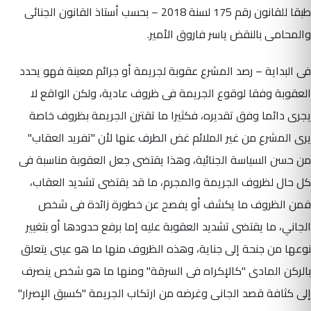
طبقا للقانون رقم 175 لسنة 2018 – بحسب أستاذ القانون الجنائى
والمحامى بالنقض ياسر فاروق الأمير.
فى البداية – رصد المشرع عقوبة لجريمة أو جرائم معينة فهو يحدد
العقوبة وفقا لوقوع الجريمة فى ظروف عادية، ولكن الواقع لا
يجرى دائما وفق تقديره، فكثيرا ما تقترن الجريمة بظروف خاصة
يرى المشرع من غير الملائم غض الطرف عنها لأن "تفريد العقاب"
من حسن السياسة الجنائية، وهذا يقتضى جعل العقوبة مناسبة فى
كل حال لظروف الجريمة والمجرم، ما قد يقتضى تشديد العقاب،
فمن الظروف ما يكشف أو يفصح عن خطورة زائدة فى شخص
الجاني، ما يقتضى تشديد العقوبة عليه إما برفع حدودها أو بتغيير
نوعها من جنحة إلى جناية، وهذه الظروف منها ما هو عينى يتعلق
بالركن المادى "كالإكراه فى السرقة" ومنها ما هو شخص ينصرف
إلى كثافة قصد الجانى وغرضه من ارتكاب الجريمة "كسبق الإصرار"