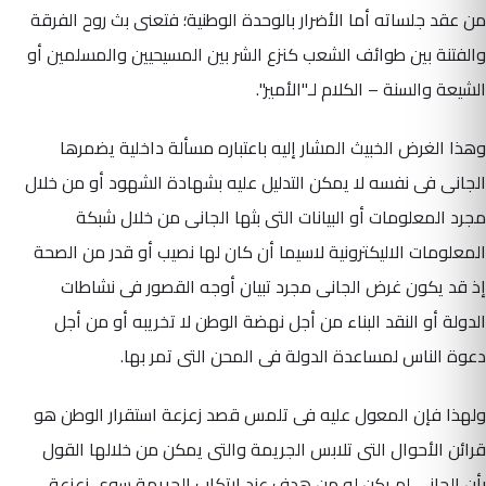
من عقد جلساته أما الأضرار بالوحدة الوطنية؛ فتعنى بث روح الفرقة
والفتنة بين طوائف الشعب كنزع الشر بين المسيحيين والمسلمين أو
الشيعة والسنة – الكلام لـ"الأمير".
وهذا الغرض الخبيث المشار إليه باعتباره مسألة داخلية يضمرها
الجانى فى نفسه لا يمكن التدليل عليه بشهادة الشهود أو من خلال
مجرد المعلومات أو البيانات التى بثها الجانى من خلال شبكة
المعلومات الاليكترونية لاسيما أن كان لها نصيب أو قدر من الصحة
إذ قد يكون غرض الجانى مجرد تبيان أوجه القصور فى نشاطات
الدولة أو النقد البناء من أجل نهضة الوطن لا تخريبه أو من أجل
دعوة الناس لمساعدة الدولة فى المحن التى تمر بها.
ولهذا فإن المعول عليه فى تلمس قصد زعزعة استقرار الوطن هو
قرائن الأحوال التى تلابس الجريمة والتى يمكن من خلالها القول
بأن الجانى لم يكن له من هدف عند ارتكاب الجريمة سوى زعزعة