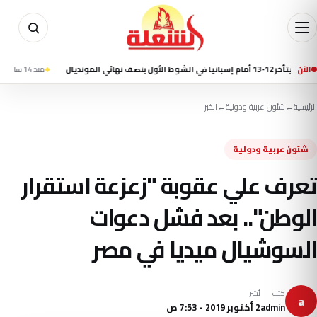
ل
الآن
منذ 14 ساعة
مقتل 7 أشخاص في إطلاق نار بمدرسة شمال بانكوك وانتحار الطالب المشتبه به
الرئيسية
←
شئون عربية ودولية
←
الخبر
شئون عربية ودولية
تعرف علي عقوبة "زعزعة استقرار
الوطن".. بعد فشل دعوات
السوشيال ميديا في مصر
كتب
نُشر
a
admin
2 أكتوبر 2019 - 7:53 ص