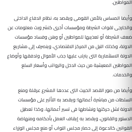
المواطنين.
وأيضا المساس بالأمن القومى ويقصد به، نظام الدفاع الداخلى
والخارجى لقوات الشرطة ومؤسسات أخرى كنشر وبث معلومات عن
ضعف الشرطة أو تعذيبها للمواطنين أو وهن وفساد مؤسسات
الدولة، وكذلك النيل من المركز الاقتصادي، وينصرف إلى مشاريع
الدولة الاستثمارية التى يترتب عليها جذب الأموال وتدفقها وأوضاع
المواطنين المعيشية من حيث الدخل والرواتب وأسعار السلع
والخدمات.
وأيضا من صور القصد الخبيث التى عددها المشرع عرقلة ومنع
السلطات من مباشرة أعمالها؛ ويقصد به التأثير على مؤسسات
الدولة لشل حركتها ونشاطها فى تسير أعمالها، وكذا تعطيل
الدستور والقانون، ويقصد به إيقاف العمل بأحكامه ومنهاضة
القوانين كالدعوة إلى حصار مجلس النواب أو منع مجلس الوزراء