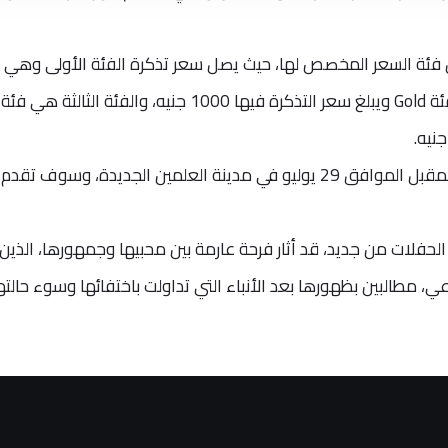
ل فئة السعر المخصص لها، حيث يصل سعر تذكرة الفئة الأولى وهي 
silver إلى 650 جنيهًا، والفئة الثانية هي فئة Gold ويبلغ سعر التذكرة فيها 1000 جنيه، والفئة الثالثة هي فئة
ومن المقرر أن يُقام الحفل، يوم الجمعة المقبل الموافق 29 يوليو في مدينة العلمين الجديدة، وسوف 
الحفلات من جديد، قد أثار فرحة عارمة بين محبيها وجمهورها، الذين
 مطالبين بظهورها بعد الأنباء التي تداولت باختفائها وسوء حالته