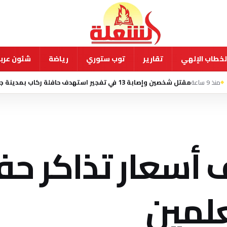
لخطاب الإلهي
تقارير
توب ستوري
رياضة
شئون عربي
شخصين وإصابة 13 في تفجير استهدف حافلة ركاب بمدينة جرمانا السورية
ف أسعار تذاكر ح
علمين