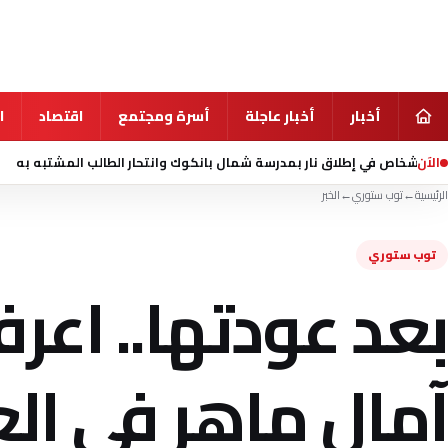
أخبار
أخبار عاجلة
أسرة ومجتمع
اقتصاد
ا
الآن
منذ 9 ساعة
مقتل 
الرئيسية
←
توب ستوري
←
الخبر
توب ستوري
بعد عودتها.. اعر
آمال ماهر في ال