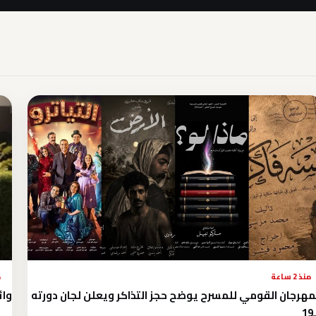
منذ 2 ساعة
م
مهرجان القومي للمسرح يوضح حجز التذاكر ويعلن لجان دورته
وائ
1