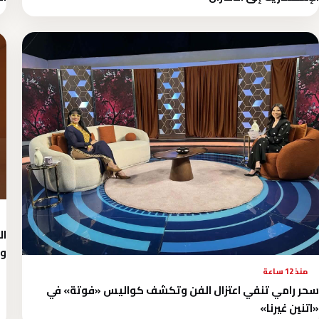
وت
منذ 12 ساعة
سحر رامي تنفي اعتزال الفن وتكشف كواليس «فوتة» في
«اتنين غيرنا»