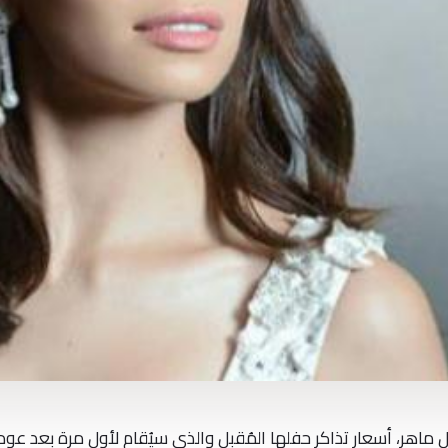
ماهر، أسعار تذاكر حفلها المُقبل والذي سيُقام لأول مرة بعد عود