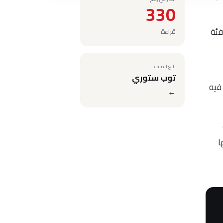
330
فئة
قراءة
تابع الملف
توب ستوري
تقدم فيه
←
ا