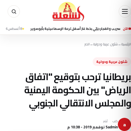
الآن
 وانفجار جزئي بخط غاز أسفل ترعة الإسماعيلية بأبوصوير
8 أغسطس 2026 - 1:40 م
إعل
الرئيسية
←
شئون عربية ودولية
←
الخبر
شئون عربية ودولية
بريطانيا ترحب بتوقيع "اتفاق
الرياض" بين الحكومة اليمنية
والمجلس الانتقالي الجنوبي
كتب
نُشر
a
admin
5 نوفمبر 2019 - 10:38 م