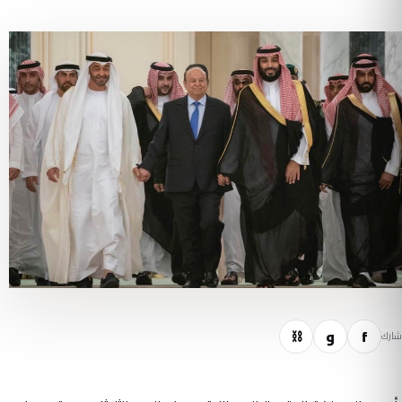
f
و
⛓
شارك