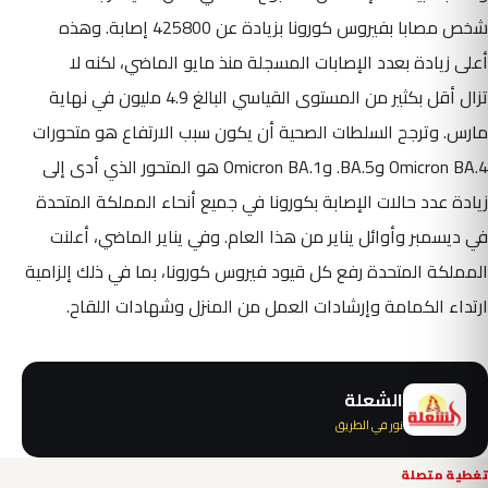
شخص مصابا بفيروس كورونا بزيادة عن 425800 إصابة. وهذه
أعلى زيادة بعدد الإصابات المسجلة منذ مايو الماضي، لكنه لا
تزال أقل بكثير من المستوى القياسي البالغ 4.9 مليون في نهاية
مارس. وترجح السلطات الصحية أن يكون سبب الارتفاع هو متحورات
Omicron BA.4 وBA.5. وOmicron BA.1 هو المتحور الذي أدى إلى
زيادة عدد حالات الإصابة بكورونا في جميع أنحاء المملكة المتحدة
في ديسمبر وأوائل يناير من هذا العام. وفي يناير الماضي، أعلنت
المملكة المتحدة رفع كل قيود فيروس كورونا، بما في ذلك إلزامية
ارتداء الكمامة وإرشادات العمل من المنزل وشهادات اللقاح.
الشعلة
نور في الطريق
تغطية متصلة