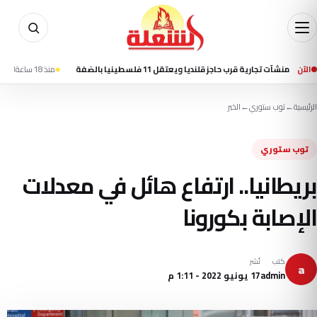
الآن
ارية قرب حاجز قلنديا ويعتقل 11 فلسطينيا بالضفة
منذ 18 ساعة
القيادة المركزية الأمريكية
الرئيسية
←
توب ستوري
←
الخبر
توب ستوري
بريطانيا.. ارتفاع هائل في معدلات
الإصابة بكورونا
كتب
نُشر
a
admin
17 يونيو 2022 - 1:11 م