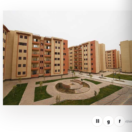
f
و
⛓
شارك