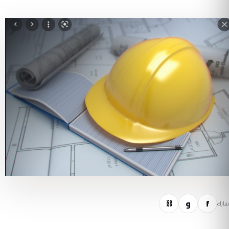
f
و
⛓
شارك