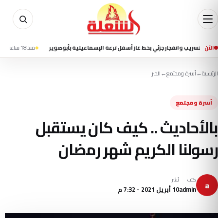
الآن
يب وانفجار جزئي بخط غاز أسفل ترعة الإسماعيلية بأبوصوير
منذ 18 ساعة
إعلام إيراني
الرئيسية
←
أسرة ومجتمع
←
الخبر
أسرة ومجتمع
بالأحاديث .. كيف كان يستقبل
رسولنا الكريم شهر رمضان
كتب
نُشر
a
admin
10 أبريل 2021 - 7:32 م