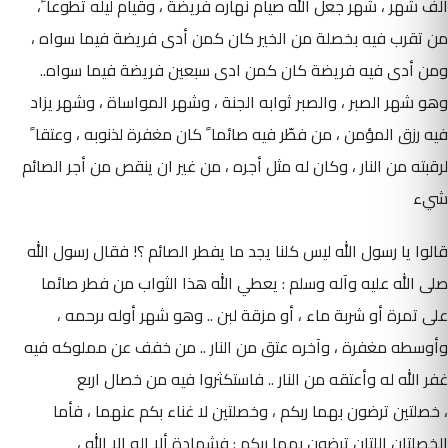
ألف شهر ، شهر جعل الله صيام نهاره فريضة ، وقيام ليله تطوعا ً،
من تقرب فيه بخصلة من الخير كان كمن أدى فريضة فيما سواه ،
ومن أدى فيه فريضة كان كمن ادى سبعين فريضة فيما سواه..
وهو شهر الصبر ، والصبر ثوابه الجنة ، وشهر المواساة ، وشهر يزاد
فيه رزق المؤمن ، من فطّر فيه صائما ً كان مغفرة لذنوبه ، وعتقا ً
لرقبته من النار ، وكان له مثل أجره ، من غير ان ينقص من أجر الصائم
شيء
قالوا يا رسول الله ليس كلنا يجد ما يفطر الصائم ؟! فقال رسول الله
صلى الله عليه وآله وسلم : يعطي الله هذا الثواب من فطر صائما
على تمرة أو شربة ماء ، أو مزقة لبن .. وهو شهر أوله ىرحمه ،
وأوسطه مغفرة ، وآخره عتق من النار .. من خفف عن مملوكه فيه
غفر الله له وأعتقه من النار .. فاستكثروا فيه من خصال اربع
، خصلتين ترضون بهما ربكم ، وخصلتين لا غناء بكم عنهما ، فأما
الخصلتان اللتان ترضون بهما ربكم : فشهادة ألا إله إلا الله ،