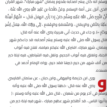
وسلم أنه كان يبشّر أصحابه بقدوم رمضان "شهر مبارك"، شهر القرآن
الذي أنزل على أمة الإسلام. وعَنْ طَلْحَةَ بنِ عُبْيدِ اللَّهِ رضِيَ اللَّه عَنْهُ ،
أَنَّ النَّبِيَّ صَلّى اللهُ عَلَيْهِ وسَلَّم كانَ إِذا رَأَى الهِلالَ قَالَ: « اللَّهُمَّ أَهِلَّهُ
علَيْنَا بِالأَمْنِ والإِيمَانِ ، وَالسَّلامَةِ والإِسْلامِ ، رَبِّي ورَبُّكَ اللَّه، هِلالُ رُشْدٍ
وخَيْرٍ »). و جاء في حديث أبي هريرة رضي الله عنه أنه قال:
قال رسول الله صلى الله عليه وسلم يبشر أصحابه: قد جاءكم شهر
رمضان، شهر مبارك، افترض الله عليكم صيامه، تفتح فيه أبواب
الجنة، وتغلق فيه أبواب الجحيم، وتغل فيه الشياطين، فيه ليلة خير
من ألف شهر، من حرم خيرها فقد حرم.. رواه الإمام أحمد في
و
مسنده.
روى ابن خزيمة والبيهقي وابن حبان ، عن سلمان الفارسي
رضي الله عنه قال : خطبنا رسول الله صلى الله عليه وآله
وسلم في آخر يوم من شعبان ، قال صلى الله عليه وآله وسلم : (
ياأيها الناس ، قد أظلكم شهر عظيم مبارك ، شهر فيه ليلة خير من