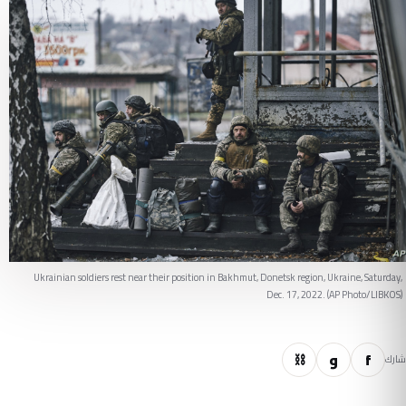
Ukrainian soldiers rest near their position in Bakhmut, Donetsk region, Ukraine, Saturday,
Dec. 17, 2022. (AP Photo/LIBKOS)
f
و
⛓
شارك