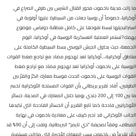
ما زالت مدينة باخموت محور القتال الشرس بين طرفي الصراع في
أوكرانيا، خصوصاً أن روسيا جعلت من السيطرة عليها أولوية في
استراتيجيتها لبسط نفوذها على كامل منطقة دونباس. موضوع
يهمك?تستمر العملية العسكرية الروسية في أوكرانيا، اليوم
الجمعة، حيث يحاول الجيش الروسي بسط السيطرة الكاملة على
مناطق أوكرانية،...أوكرانيا تعد لهجوم مضاد مع تراجع ضغط القوات
الروسية على باخموت أوكرانيا تعد لهجوم مضاد مع تراجع ضغط
القوات الروسية على باخموت الحدث فوسط معارك الكرّ والفرّ بين
الطرفين، أفاد تقرير بريطاني بأن القوات المسلحة الأوكرانية تخسر
ما بين 100 إلى 200 جندي يوميا خلال المعارك في المدينة. خسائر
الأوكرانيين فادحة كما تابع التقرير أن الخسائر الفادحة التي تكبدها
الجانب الأوكراني قد تجبر كييف على مغادرة باخموت في نهاية
المطاف، وفقاً لصحيفة "ذي تايمز" البريطانية. ولفت إلى أن 90% قد
دمّر تقريباً من باخموت بسب المعارك الأخيرة التي مازالت مستمرة