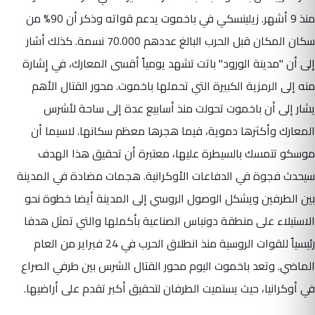
منذ 9 أشهر. زيلينسكي في باخموت يدعم قواته وذكر أن 90% من
سكان المكان قبل الحرب البالغ عددهم 70.000 نسمة. كذلك أشار
إلى أن "مدينة الورود" باتت تشهد يومياً أقسى المعارك، في إِشارة
منه إلى الرمزية الكبيرة التي تحملها باخموت. محور القتال الأهم
يشار إلى أن باخموت تحولت منذ أسابيع عدة إلى ساحة لأشرس
المعارك وأكثرها دموية، فيما هجرها معظم سكانها. لاسيما أن
موسكو تتمسك بالسيطرة عليها، معتبرة أن تحقيق هذا الهدف
سيحدث فجوة في الدفاعات الأوكرانية. هجمات مضادة في المدينة
بين الطرفين ويشكل الوصول الروسي إلى المدينة أيضا خطوة نحو
الاستيلاء على منطقة دونباس الصناعية بأكملها والتي تمثل هدفا
رئيسياً للقوات الروسية منذ انطلاق الحرب في 24 فبراير من العام
الماضي. وتعد باخموت اليوم محور القتال الشرس بين طرفي الصراع
في أوكرانيا، حيث يستميت الطرفان لتحقيق أكبر تقدم على أراضيها.