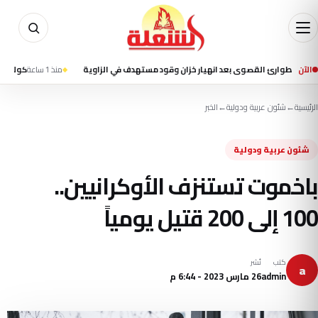
الآن
طوارئ القصوى بعد انهيار خزان وقود مستهدف في الزاوية
منذ 1 ساعة
كولومبيا تعلن الطوارئ ب
الرئيسية
←
شئون عربية ودولية
←
الخبر
شئون عربية ودولية
باخموت تستنزف الأوكرانيين..
100 إلى 200 قتيل يومياً
كتب
نُشر
a
admin
26 مارس 2023 - 6:44 م