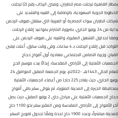
بمطار القاهرة لرحلات مصر للطيران، ومبنى الركاب رقم (2) لرحلات
الخطوط الجوية السعودية، بالإضافة إلى التنبيه والتشديد على
شركات الطيران سواء المصرية أو العربية التي ستنقل ضيوف الرحمن
بداية من 24 يونيو الجاري، بضرورة الالتزام بمواعيد إقلاع الرحلات
وفقا لجداول التشغيل المقررة، والتنبيه على ضيوف الرحمن على
التواجد قبل إقلاع الرحلات بـ 4 ساعات. وفي وقت سابق، أعلنت نيفين
القباج، وزيرة التضامن الاجتماعي مغادرة أول أفواج حجاج
الجمعيات الأهلية إلي الأراضي المقدسة، إيذانًا ببدء موسم الحج
للعام الحالي 1443هـ -2022م، يوم الجمعة المقبل الموافق 24
يونيو الجاري، حيث يغادر 225 حاجا من أعضاء الجمعيات الأهلية
بمحافظة الجيرة إلى المدينة المنورة، ثم يتوالى سفر باقي أفواج
حجاج الجمعيات الأهلية علي مراحل حتى 2 يوليو المقبل، حيث يصل
آخر الأفواج إلى الأراضي المقدسة ومن المقرر سفر نحو 1100 حاج
للمدينة مباشرةً، وعدد 1900 حاج لجدة وفقًا لجدول تفويج السفر