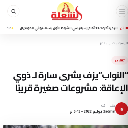
الآن
وط الأول بنصف نهائي المونديال
منذ 15 ساعة
مقتل 7 أشخاص في إطلاق نار بمدرسة شمال بانكوك وانتحار 
الرئيسية
←
تقارير
←
الخبر
تقارير
“النواب”يزف بشرى سارة لـ ذوي
الإعاقة: مشروعات صغيرة قريبًا
كتب
نُشر
a
admin
3 يوليو 2022 - 6:43 م