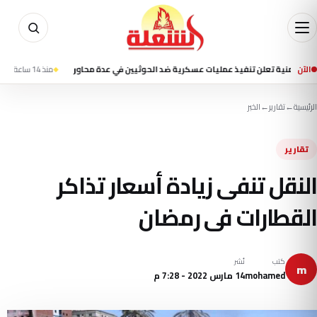
الآن
ة تعلن تنفيذ عمليات عسكرية ضد الحوثيين في عدة محاور
منذ 14 ساعة
منتخب ناشئات اليد يتأخر 12-13 أمام إسبانيا ف
الرئيسية
←
تقارير
←
الخبر
تقارير
النقل تنفى زيادة أسعار تذاكر
القطارات فى رمضان
كتب
نُشر
m
mohamed
14 مارس 2022 - 7:28 م