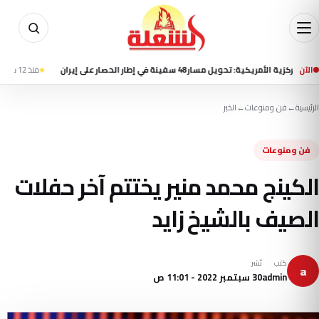
الآن
ية: تحويل مسار 48 سفينة في إطار الحصار على إيران
منذ 12 ساعة
هيئة بحر
الرئيسية
←
فن ومنوعات
←
الخبر
فن ومنوعات
الكينج محمد منير يختتم آخر حفلات
الصيف بالشيخ زايد
كتب
نُشر
a
admin
30 سبتمبر 2022 - 11:01 ص