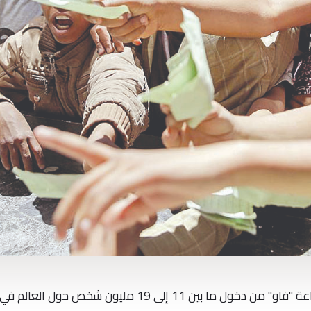
حذرت منظمة الامم المتحدة للاغذية والزراعة "فاو" من دخول ما بين 11 إلى 19 مليون شخص حول العالم في