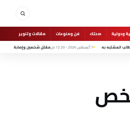
ة ودولية
صحتك
فن ومنوعات
مقالات وتنوير
غرفة 
7 أغسطس 2026 - 12:20 ص
مقتل شخصين وإصابة 13 في تفجير استهدف حافلة ركاب بمدينة جرمانا السورية
 مليون شخص