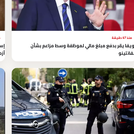
منذ 47 دقيقة
م
يفا يقر بدفع مبلغ مالي لموظفة وسط مزاعم بشأن
إسب
فانتينو
أزم