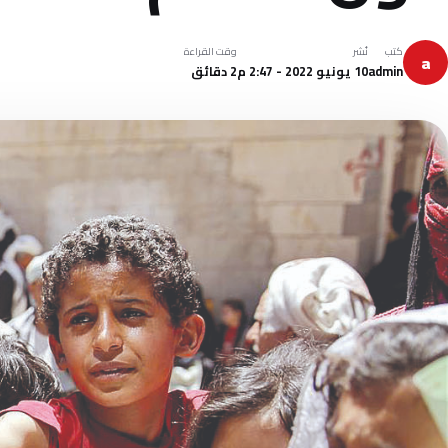
كتب
نُشر
وقت القراءة
a
admin
10 يونيو 2022 - 2:47 م
2 دقائق