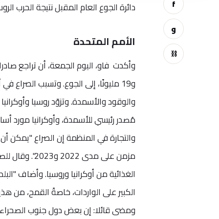
f
دائرة الجوع العام المقبل نتيجة الحرب الروس
و
الأمم المتحدة
⛓
و19 مليونًا، إلى الجوع. وتسبب الصراع 
والوقود والأسمدة. وتزوّد روسيا وأوكراني
مُصدر رئيسي للأسمدة، وأوكرانيا مورد أسا
مزمن على مدى 2
الغذائية من أوكرانيا وروسيا. وأضاف "البل
الكبير على الواردات، خاصةً القمح، من هذين
ومضى قائلا: إن بعض دول جنوب الصحراء الإ