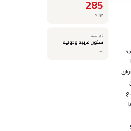
285
قراءة
تابع الملف
رات القمح والسلع الغذائية الأخرى من أوكرانيا وروسيا، يدفع ما بين 11
شئون عربية ودولية
ي،
←
سواق
وع
سلع
ا