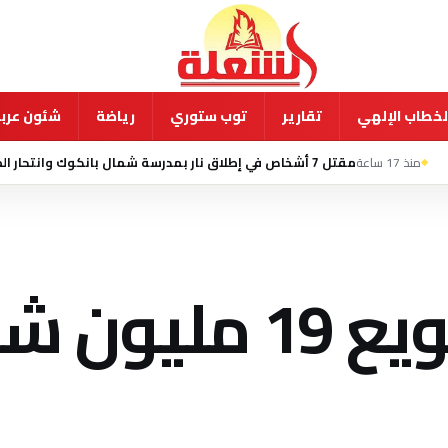
لخطاب الإلهي
تقارير
توب ستوري
رياضة
شئون عربي
شخاص في إطلاق نار بمدرسة شمال بانكوك وانتحار الطالب المشتبه به
الفاو تحذر من تجويع 19