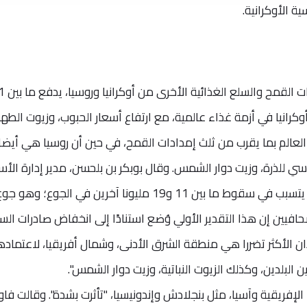
ية الأوكرانية.
وأكدت فاو، اليوم الجمعة، أن تراجع صاد
في أوكرانيا في أزمة غذاء عالمية، مع ارتفاع أسعار الحبوب، وزيوت الطه
ا العالم بما يقرب من ثلث إمدادات القمح، في حين أن روسيا هي أيضا
سي للذرة، وزيت دوار الشمس. وقال بوبكر بن بلحسن، مدير إدارة الأ
والتجارة في المنظمة إن الصراع "يمكن أن يتسبب في سقوط ما بين 11 و19 مليونا آخرين في الجوع؛ وهو ج
202 و2023". وقال للصحافيين إن هذا التقدير الأولي وُضع استنادًا إلى انخفاض صادرات ال
دان الأكثر تضررا هي منطقة الشرق الأدنى، وشمال أفريقيا، لاعتماده
 البلدين، وكذلك الزيوت النباتية، وزيت دوار الشمس".
فريقية وآسيا، مثل بنجلادش وإندونيسيا، "تأثرت بشدة". وقالت فاو