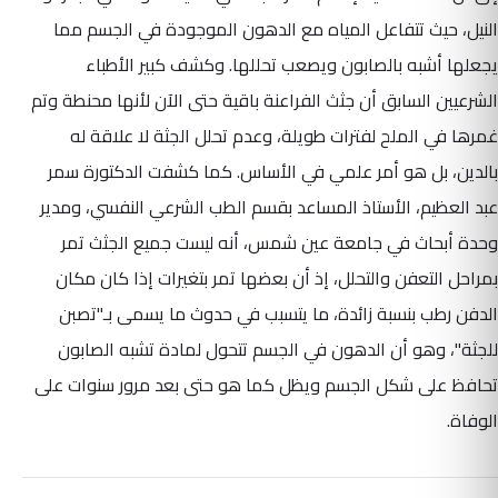
النيل، حيث تتفاعل المياه مع الدهون الموجودة في الجسم مما
يجعلها أشبه بالصابون ويصعب تحللها. وكشف كبير الأطباء
الشرعيين السابق أن جثث الفراعنة باقية حتى الآن لأنها محنطة وتم
غمرها في الملح لفترات طويلة، وعدم تحلل الجثة لا علاقة له
بالدين، بل هو أمر علمي في الأساس. كما كشفت الدكتورة سمر
عبد العظيم، الأستاذ المساعد بقسم الطب الشرعي النفسي، ومدير
وحدة أبحاث في جامعة عين شمس، أنه ليست جميع الجثث تمر
بمراحل التعفن والتحلل، إذ أن بعضها تمر بتغيرات إذا كان مكان
الدفن رطب بنسبة زائدة، ما يتسبب في حدوث ما يسمى بـ"تصبن
للجثة"، وهو أن الدهون في الجسم تتحول لمادة تشبه الصابون
تحافظ على شكل الجسم ويظل كما هو حتى بعد مرور سنوات على
الوفاة.