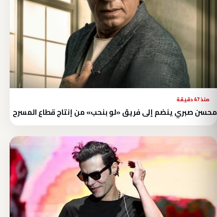
منذ 47 دقيقة
محسن صبري ينضم إلى فريق «لو بنحب» من إنتاج قطاع المسرح