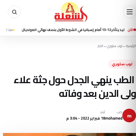
 المونديال
الآن
منذ 10 ساعة
مقتل 7 أشخاص في إطلاق نار بمدرسة شمال بانكوك وانتحار الطالب المشتبه به
الرئيسية
←
توب ستوري
←
الخبر
توب ستوري
الطب ينهي الجدل حول جثة علاء
ولى الدين بعد وفاته
كتب
نُشر
m
mohamed
18 فبراير 2022 - 3:04 م