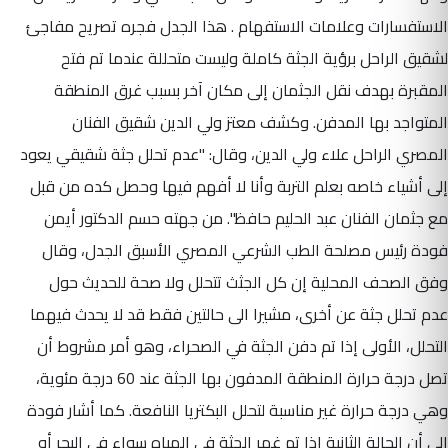
الاستفسارات وعلامات الاستفهام . هذا الجدل فجره تصريح مفاجئ
لشقيق الراحل برؤية الجثة كاملة وليست متحللة عندما تم فتح
المقبرة بهدف نقل الجثمان إلى مكان آخر بسبب غرق المنطقة
المتواجد بها المدفن. وكشف معتز ولي الدين شقيق الفنان
المصري الراحل علاء ولي الدين، وقال: "عدم تحلل جثة شقيقي يعود
إلى أشياء خاصه بعلم التربة وأنا لا أفهم فيها وحصل كده من قبل
مع جثمان الفنان عبد الحليم حافظ". من جهته حسم الدكتور أيمن
فودة رئيس مصلحة الطب الشرعي المصري الأسبق الجدل، وقال
وفق الصحف المحلية إن كل الجثث تتحلل ولا صحة للحديث حول
عدم تحلل جثة عن أخرى، مشيرا الى حالتين فقط قد لا يحدث فيهما
التحلل، الأولى إذا تم دفن الجثة في الصحراء، وهو أمر مشروط أن
تصل درجة حرارة المنطقة المدفون بها الجثة عند 60 درجة مئوية،
وهي درجة حرارة غير مناسبة لتحلل البكتريا النافعة. كما أشار فودة
إلى أن الحالة الثانية إذا تم غمر الجثة في المياه سواء في البحر أو