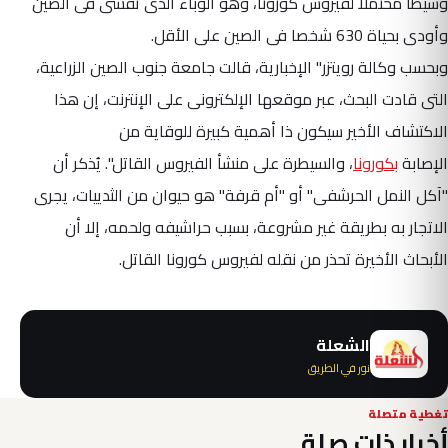
وسيطا محتملا لفيروس كورونا، وهو الوباء الذى تفشى فى الصين
وأودى بحياة 630 شخصا فى الصين على الأقل.
وبحسب وكالة رويتزر" الإخبارية، قالت جامعة جنوب الصين الزراعية،
التى قادت البحث، عبر موقعها الإلكترونى على الإنترنت، إن هذا
الاكتشاف الأخير سيكون ذا أهمية كبيرة للوقاية من
الإصابة
بكورونا
، والسيطرة على منشأ الفيروس القاتل".
يُذكر أن
"آكل النمل الحرشفى" أو "أم قرفة" هو حيوان من الثدييات، يجرى
الاتجار به بطريقة غير مشروعة، بسبب حراشيفه ولحمه، إلا أن
الأبحاث الأخيرة تحذر من نقله لفيروس كورونا القاتل.
الشعلة
نور في الطريق
تغطية متصلة
أخبار ذات صلة