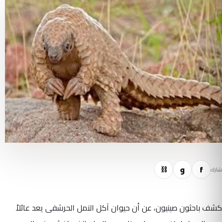
f
و
⛓
شارك
كشف باحثون صينيون، عن أن حيوان آكل النمل الحرشفى يعد عائلاً