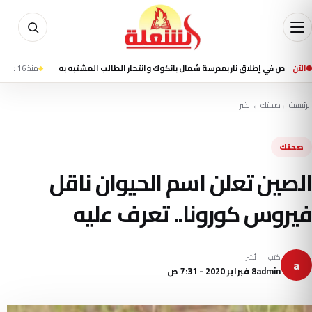
الآن
منذ 16 ساعة
مقتل شخصين وإصابة 13 في تفجير 
الرئيسية
←
صحتك
←
الخبر
صحتك
الصين تعلن اسم الحيوان ناقل
فيروس كورونا.. تعرف عليه
كتب
نُشر
a
admin
8 فبراير 2020 - 7:31 ص