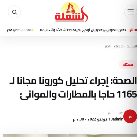
الآن
وارئ بعد زلزال أودى بحياة 111 شخصًا وأصاب 87
منذ 1 ساعة
ارتفاع ضحايا زلزال كولومبيا إلى 69 قتيلًا
الرئيسية
←
صحتك
←
الخبر
صحتك
الصحة: إجراء تحليل كورونا مجانا لـ
1165 حاجا بالمطارات والموانئ
كتب
نُشر
a
admin
18 يوليو 2022 - 2:30 م