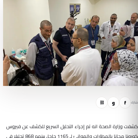
f
و
⛓
شارك
كشفت وزارة الصحة انه تم إجراء التحليل السريع للكشف عن فيروس
كورونا مجانا بالمطارات والموانئ لـ 1165 حاجا، بينهم 868 تحليلا في