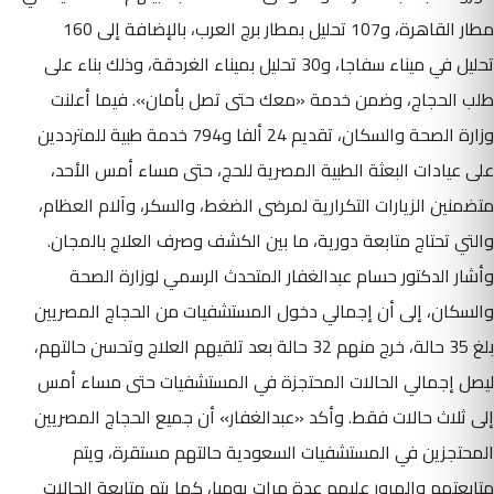
مطار القاهرة، و107 تحليل بمطار برج العرب، بالإضافة إلى 160
تحليل في ميناء سفاجا، و30 تحليل بميناء الغردقة، وذلك بناء على
طلب الحجاج، وضمن خدمة «معك حتى تصل بأمان». فيما أعلنت
وزارة الصحة والسكان، تقديم 24 ألفا و794 خدمة طبية للمترددين
على عيادات البعثة الطبية المصرية للحج، حتى مساء أمس الأحد،
متضمنين الزيارات التكرارية لمرضى الضغط، والسكر، وآلام العظام،
والتي تحتاج متابعة دورية، ما بين الكشف وصرف العلاج بالمجان.
وأشار الدكتور حسام عبدالغفار المتحدث الرسمي لوزارة الصحة
والسكان، إلى أن إجمالي دخول المستشفيات من الحجاج المصريين
بلغ 35 حالة، خرج منهم 32 حالة بعد تلقيهم العلاج وتحسن حالتهم،
ليصل إجمالي الحالات المحتجزة في المستشفيات حتى مساء أمس
إلى ثلاث حالات فقط. وأكد «عبدالغفار» أن جميع الحجاج المصريين
المحتجزين في المستشفيات السعودية حالتهم مستقرة، ويتم
متابعتهم والمرور عليهم عدة مرات يوميا، كما يتم متابعة الحالات