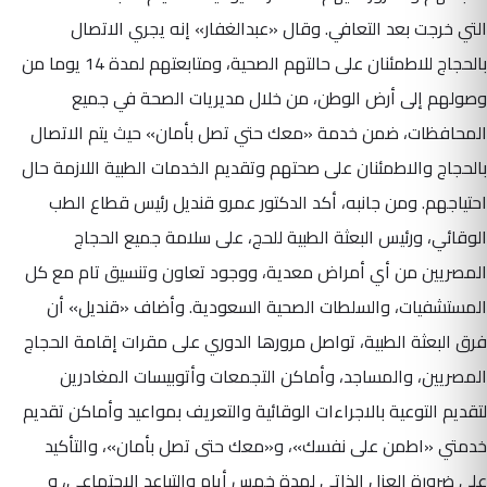
التي خرجت بعد التعافي. وقال «عبدالغفار» إنه يجري الاتصال
بالحجاج للاطمئنان على حالتهم الصحية، ومتابعتهم لمدة 14 يوما من
وصولهم إلى أرض الوطن، من خلال مديريات الصحة في جميع
المحافظات، ضمن خدمة «معك حتي تصل بأمان» حيث يتم الاتصال
بالحجاج والاطمئنان على صحتهم وتقديم الخدمات الطبية اللازمة حال
احتياجهم. ومن جانبه، أكد الدكتور عمرو قنديل رئيس قطاع الطب
الوقائي، ورئيس البعثة الطبية للحج، على سلامة جميع الحجاج
المصريين من أي أمراض معدية، ووجود تعاون وتنسيق تام مع كل
المستشفيات، والسلطات الصحية السعودية. وأضاف «قنديل» أن
فرق البعثة الطبية، تواصل مرورها الدوري على مقرات إقامة الحجاج
المصريين، والمساجد، وأماكن التجمعات وأتوبيسات المغادرين
لتقديم التوعية بالاجراءات الوقائية والتعريف بمواعيد وأماكن تقديم
خدمتي «اطمن على نفسك»، و«معك حتى تصل بأمان»، والتأكيد
على ضرورة العزل الذاتي لمدة خمس أيام والتباعد الاجتماعي، و