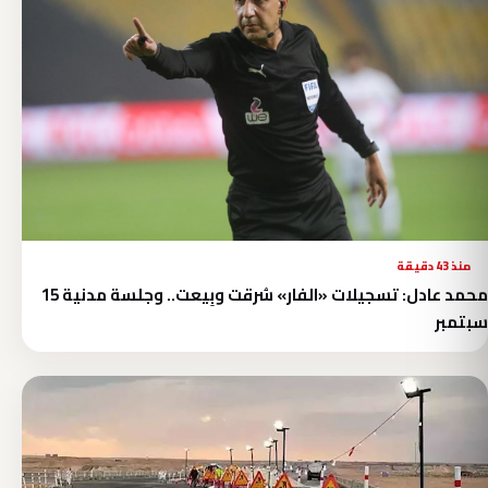
منذ 43 دقيقة
محمد عادل: تسجيلات «الفار» سُرقت وبِيعت.. وجلسة مدنية 15
سبتمبر