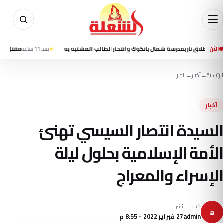
الآن
منذ 11 ساعة
مقتل شخصين وإصابة 13 في تفجير استهدف حافلة ركاب بمدينة جرما
الرئيسية
←
أخبار
←
الخبر
أخبار
السيدة انتصار السيسي تهنئ
الأمة الإسلامية بحلول ليلة
الإسراء والمعراج
كتب
نُشر
a
admin
27 فبراير 2022 - 8:55 م