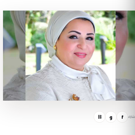
f
و
⛓
شارك