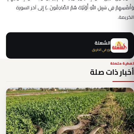
وَأَنفُسِهِمْ فِي سَبِيلِ اللَّهِ أُوْلَئِكَ هُمْ الصَّادِقُونَ ..} إِلى آخر السورة
الكريمة.
الشعلة
نور في الطريق
تغطية متصلة
أخبار ذات صلة