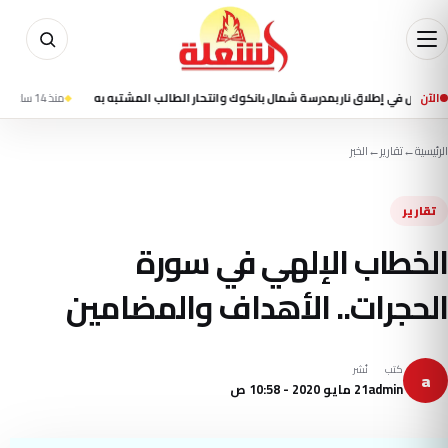
الآن
منذ 14 ساعة
مقتل شخصين وإصابة 13 في تفجير استهد
الرئيسية
←
تقارير
←
الخبر
تقارير
الخطاب الإلهي في سورة
الحجرات.. الأهداف والمضامين
كتب
نُشر
a
admin
21 مايو 2020 - 10:58 ص