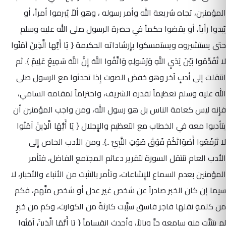
المؤمنين، تجاه شريعة الله وأمر رسوله ، وهو ألاّ يُبرموا أمراً، أو
يُبدوا رأياً، أو يقضوا حكماً في حضرة الرسول صلى الله عليه وسلم
حتى يستشيروه ويستمسكوا بإِرشاداته الحكيمة { يَا أَيُّها الَّذِينَ آمَنُوا
لا تُقَدِّمُوا بَيْنَ يَدَيِ اللَّهِ وَرَسُولِهِ وَاتَّقُوا اللَّهَ إِنَّ اللَّهَ سَمِيعٌ عَلِيمٌ }. ثم
انتقلت إلى أدبٍ آخر وهو خفض الصوت إِذا تحدثوا مع الرسول صلى
الله عليه وسلم تعظيماً لقدره الشريف، واحتراماً لمقامه السامي،
فإِنه ليس كعامة الناس بل هو رسول الله، ومن واجب المؤمنين أن
يتأدبوا معه في الخطاب مع التعظيم والإِجلال { يَا أَيُّهَا الَّذِينَ آمَنُوا
لا تَرْفَعُوا أَصْوَاتَكُمْ فَوْقَ صَوْتِ النَّبِيِّ ..}. ومن الأدب الخاص إِلى
الأدب العام تنتقل السورة لتقرير دعائم المجتمع الفاضل، فتأمر
المؤمنين بعدم السماع للإِشاعات، وتأمر بالتثبت من الأنباء والأخبار، لا
سيما إن كان الخبر صادراً عن شخص غير عدل أو شخص متَّهم، فكم
من كلمةٍ نقلها فاجر فاسق سبَّبت كارثةً من الكوارث، وكم من خبرٍ
لم يتثبَّت منه سامعه جرَّ وبالاً، وأحدث انقساماً { يَا أَيُّهَا الَّذِينَ آمَنُوا