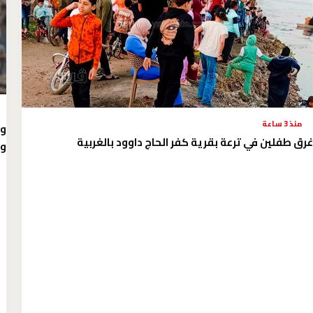
منذ 3 ساعة
وز
غرق طفلين في ترعة بقرية كفر الحاج داوود بالغربية
وق