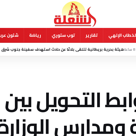
لخطاب الإلهي
تقارير
توب ستوري
رياضة
شئون عربي
ريطانية تتلقى بلاغًا عن حادث استهدف سفينة جنوب شرق عدن
5 أغسطس 2026 - 2:40 ص
بط التحويل بين
 ومدارس الوزارة 