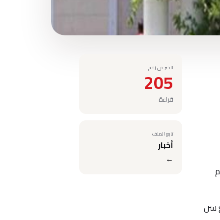
الخبر في رقم
205
قراءة
تابع الملف
أخبار
←
م
ع سن