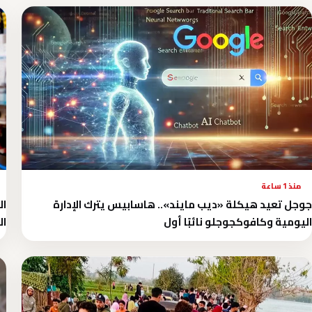
منذ 1 ساعة
جوجل تعيد هيكلة «ديب مايند».. هاسابيس يترك الإدارة
ال
اليومية وكافوكجوجلو نائبًا أول
ال