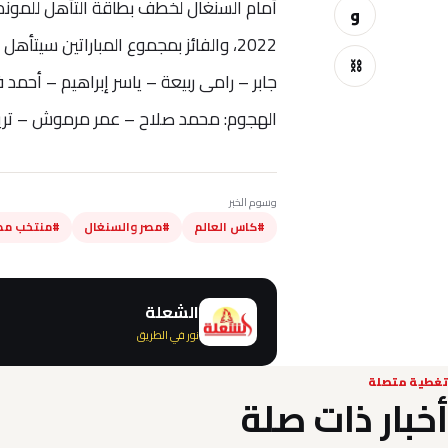
أمام السنغال لخطف بطاقة التأهل للموندي
و
2022، والفائز بمجموع المباراتين سيت
⛓
جابر – رامى ربيعة – ياسر إبراهيم – أح
الهجوم: محمد صلاح – عمر مرموش – تريز
وسوم الخبر
#كاس العالم
#مصر والسنغال
#منتخب مص
الشعلة
نور في الطريق
تغطية متصلة
أخبار ذات صلة