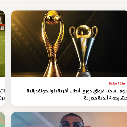
منذ 1 ساعة
م
يوم.. سحب قرعتي دوري أبطال أفريقيا والكونفدرالية
الأ
اركة 4 أندية مصرية
برش