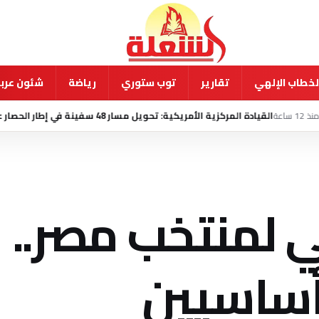
لخطاب الإلهي
تقارير
توب ستوري
رياضة
شئون عربي
لمركزية الأمريكية: تحويل مسار 48 سفينة في إطار الحصار على إيران
منذ 14 س
 لمنتخب مصر..
أساسيين