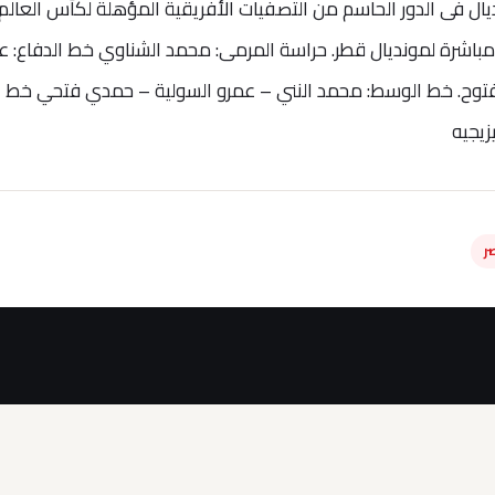
ال فى الدور الحاسم من التصفيات الأفريقية المؤهلة لكأس العالم
أهل مباشرة لمونديال قطر. حراسة المرمى: محمد الشناوي خط الدفاع: ع
مد فتوح. خط الوسط: محمد النني – عمرو السولية – حمدي فتحي خط
يجيه
ر