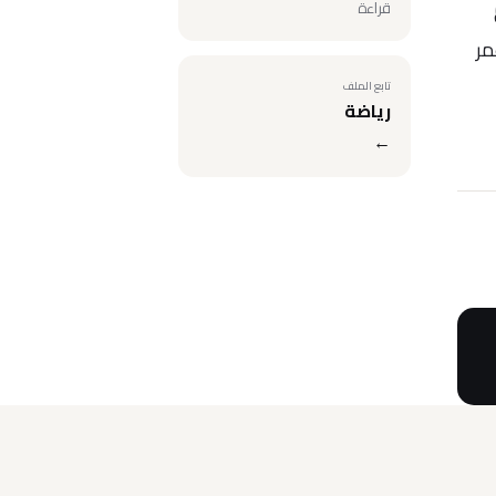
قراءة
مر
تابع الملف
رياضة
←