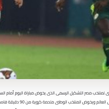
نى لمنتخب مصر التشكيل الرسمى الذى يخوض مباراة اليوم أمام الس
فى إياب المرحلة النهائية من تصفيات كأس العالم ويخوض المنتخب الوطنى ملحمة كروية من