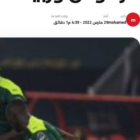
كتب
نُشر
وقت القراءة
m
mohamed
29 مارس 2022 - 4:39 م
1 دقائق