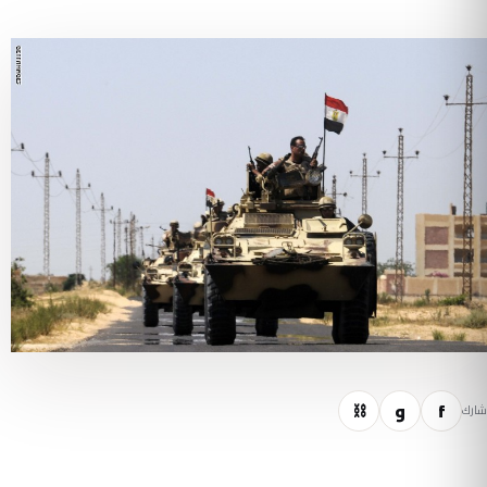
f
و
⛓
شارك