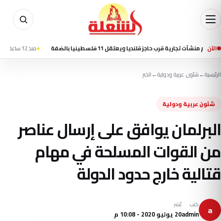
الآن
 تجارية قرب حاجز قلنديا ويعتقل 11 فلسطينيا بالضفة
منذ 12 ساعة
القيادة المركزية الأمر
الرئيسية
←
شئون عربية ودولية
←
الخبر
شئون عربية ودولية
البرلمان يوافق على إرسال عناصر
من القوات المسلحة في مهام
قتالية خارج حدود الدولة
كتب
نُشر
a
admin
20 يوليو 2020 - 10:08 م