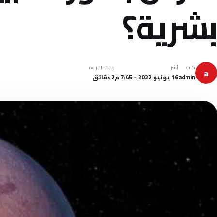
بشرية؟
كتب
نُشر
وقت القراءة
a
admin
16 يونيو 2022 - 7:45 م
2 دقائق