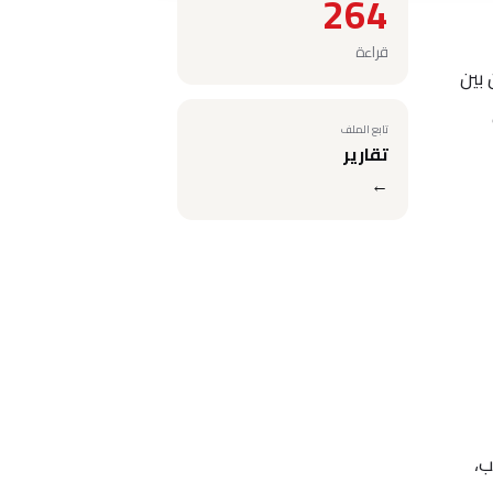
264
قراءة
 بين
تابع الملف
تقارير
←
ب،