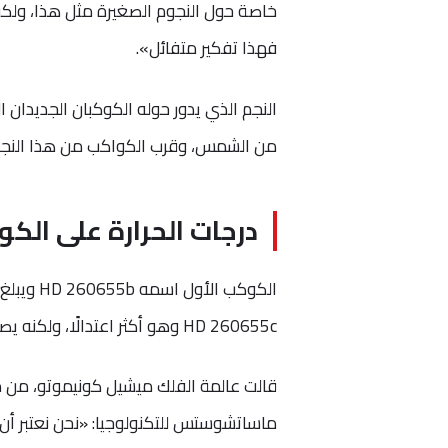
خاصة حول النجوم الصغيرة مثل هذا، ولكن
فهذا تفكير متفائل».
النجم الذي يدور حوله الكوكبان الجديدان ا
من الشمس، وقرب الكواكب من هذا النجم يع
درجات الحرارة على الكو
HD 260655c وهو أكثر اعتدالًا، ولكنه يصل لـ284 درجة مئوية.
قالت عالمة الفلك ميشيل كونيموتو، من مع
ماساتشوستس للتكنولوجيا: «نحن نعتبر أن ه