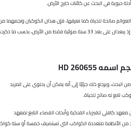
لة حيوية في البحث عن كائنات خارج الأرض.
لعوالم صالحة للحياة كما نعرفها، فإن هذان الكوكبان ونجمهما من
أقرب أنظمة العوالم المتعددة إلى الأرض، إذ يبعدان على بعد 33 سنة ضوئية فقط من الأرض، بحسب ما ذكرت
ه HD 260655
من البحث، ويرجع ذلك جزئيًا إلى أنه يمكن أن يحتوي على المزيد
كب تابع له صالح للحياة.
ن معهد كافلي للفيزياء الفلكية وأبحاث الفضاء التابع لمعهد
د من الأنظمة متعددة الكواكب التي تستضيف خمسة أو ستة كواك