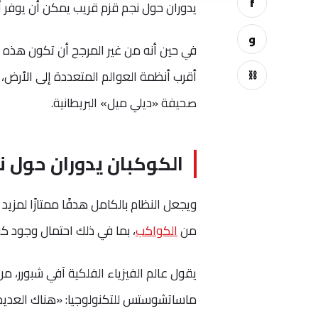
f
يدوران حول نجم قزم قريب يمكن أن يوفر أد
و
في حين أنه من غير المرجح أن تكون هذه ا
⛓
صحيفة «ديلي ميل» البريطانية.
الكوكبان يدوران حول نجم اسم
ويجعل النظام بالكامل هدفًا ممتازًا لمزيد 
من
الكواكب
، بما في ذلك احتمال وجود كو
يقول عالم الفيزياء الفلكية آفي شبورر، م
ماساتشوستس للتكنولوجيا: «هناك العدي