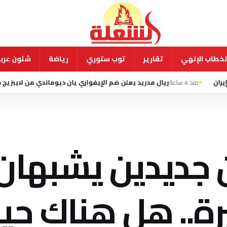
لخطاب الإلهي
تقارير
توب ستوري
رياضة
شئون عربي
ة
ريال مدريد يعلن ضم الإيفواري يان ديوماندي من لايبزيج حتى 2033
جديدين يشبهان
ة.. هل هناك حيا