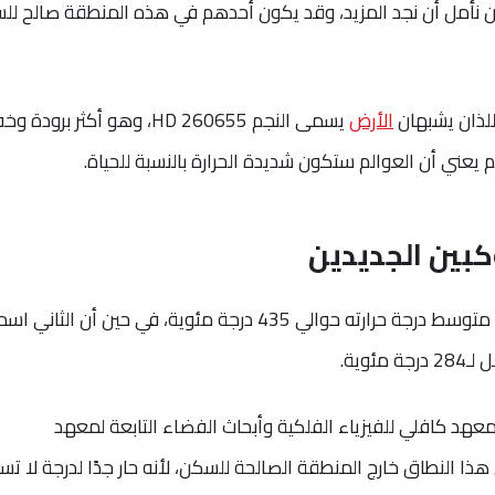
 نأمل أن نجد المزيد، وقد يكون أحدهم في هذه المنطقة صالح لل
للذان يشبهان
الأرض
يسمى النجم HD 260655، وهو أكثر برودة 
ني أن العوالم ستكون شديدة الحرارة بالنسبة للحياة.
كبين الجديدين
الكوكب الأول اسمه HD 260655b ويبلغ متوسط ​​درجة حرارته حوالي 435 درجة مئوية، في حين أن الثاني
هد كافلي للفيزياء الفلكية وأبحاث الفضاء التابعة لمعهد
ذا النطاق خارج المنطقة الصالحة للسكن، لأنه حار جدًا لدرجة لا ت