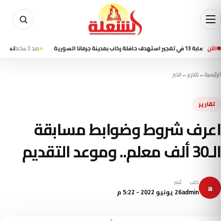
ية
الآن
منذ 3 ساعة
تسنيم: انفجاران
الرئيسية
←
تقارير
←
الخبر
تقارير
اعرف شروط وضوابط مسابقة
الـ30 ألف معلم.. وموعد التقديم
كتب
نُشر
a
admin
26 يونيو 2022 - 5:22 م