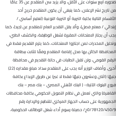
صدوره أربع سنوات على الأقل، وألا يزيد سن المتقدم عن 35 عامًا
من تاريخ نشر الإعلان، كما ينبغي أن يكون المتقدم خريج أحد
الأقسام التالية بكلية التربية أو التربية النوعية (تعليم أساسي /
إبتدائي / معلم فصل)، وألا يقل التقدير العام للمتقدم عن (جيد)، كما
يجب أن يجتاز الامتحانات المقررة لشغل الوظيفة، والكشف الطبي،
وتحليل المخدرات لمن اجتازوا الامتحانات، كما يلزم التقديم فقط في
المحافظة الكائن بها محل إقامة المتقدم وفقًا للثابت ببطاقة
الرقم القومي، ولن تقبل الطلبات في حالة التقديم في محافظة
أخرى. وأضاف الوزير أنه يجب على المتقدم سداد مبلغ مقداره (22)
جنيهًا (اثنان وعشرون جنيهًا فقط لا غير) عن طريق الإيداع بكافة
فروع البنوك الآتية:- ( البنك الأهلي المصري – بنك مصر – بنك
القاهرة) والتي تعمل في نظام التمويل الحكومي بكافة محافظات
الجمهورية على حساب الجهاز المركزي للتنظيم والإدارة رقم
0/78120/450/9ح/ حصيلة رسوم أداء شغل الوظائف الحكومية،