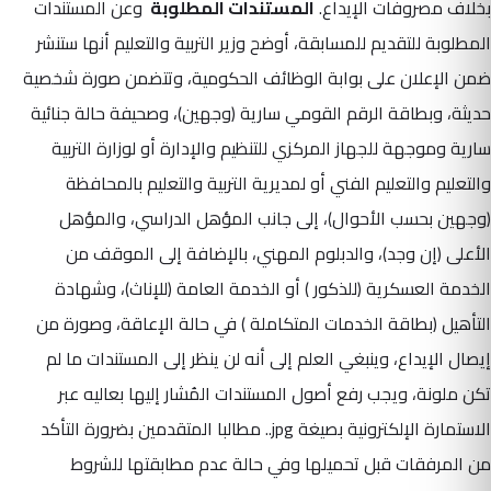
بخلاف مصروفات الإيداع.
المستندات المطلوبة
وعن المستندات
المطلوبة للتقديم للمسابقة، أوضح وزير التربية والتعليم أنها ستنشر
ضمن الإعلان على بوابة الوظائف الحكومية، وتتضمن صورة شخصية
حديثة، وبطاقة الرقم القومي سارية (وجهين)، وصحيفة حالة جنائية
سارية وموجهة للجهاز المركزي للتنظيم والإدارة أو لوزارة التربية
والتعليم والتعليم الفني أو لمديرية التربية والتعليم بالمحافظة
(وجهين بحسب الأحوال)، إلى جانب المؤهل الدراسي، والمؤهل
الأعلى (إن وجد)، والدبلوم المهني، بالإضافة إلى الموقف من
الخدمة العسكرية (للذكور ) أو الخدمة العامة (للإناث)، وشهادة
التأهيل (بطاقة الخدمات المتكاملة ) في حالة الإعاقة، وصورة من
إيصال الإيداع، وينبغي العلم إلى أنه لن ينظر إلى المستندات ما لم
تكن ملونة، ويجب رفع أصول المستندات المُشار إليها بعاليه عبر
الاستمارة الإلكترونية بصيغة jpg.. مطالبا المتقدمين بضرورة التأكد
من المرفقات قبل تحميلها وفي حالة عدم مطابقتها للشروط