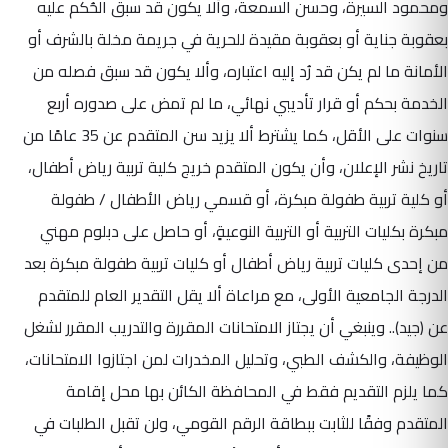
ومحمود السيرة، وحسن السمعة، وألا يكون قد سبق الحُكم عليه
بعقوبة جناية أو بعقوبة مقيدة للحرية في جريمة مخلة بالشرف أو
الأمانة ما لم يكن قد رُد إليه اعتباره، وألا يكون قد سبق فصله من
الخدمة بحكم أو قرار تأديبي نهائي، ما لم تمض على صدوره أربع
سنوات على الأقل، كما يشترط ألا يزيد سن المتقدم عن 35 عامًا من
تاريخ نشر الإعلان، وأن يكون المتقدم خريج كلية تربية رياض أطفال،
أو كلية تربية طفولة مبكرة، أو قسمي رياض الأطفال / طفولة
مبكرة بكليات التربية أو التربية النوعيةٍ، أو حاصل على دبلوم مهني
من إحدى كليات تربية رياض أطفال أو كليات تربية طفولة مبكرة بعد
الدرجة الجامعية الأولى، مع مراعاة ألا يقل التقدير العام للمتقدم
عن (جيد).. وينبغي أن يجتاز الامتحانات المقررة والتدريب المقرر لشغل
الوظيفة، والكشف الطبي، وتحليل المخدرات لمن اجتازوا الامتحانات،
كما يلزم التقديم فقط في المحافظة الكائن بها محل إقامة
المتقدم وفقًا للثابت ببطاقة الرقم القومي، ولن تقبل الطلبات في