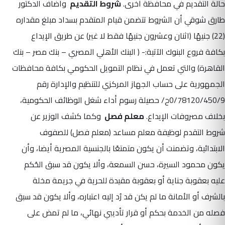
حالة التقديم في محافظة أخرى.
شروط التقديم
وأضاف الدكتور
طارق شوقي أن الشروط تتضمن قيام المتقدم بسداد مبلغ مقداره
(22) جنيهًا (اثنان وعشرون جنيهًا فقط لا غير) عن طريق الإيداع
بكافة فروع البنوك الآتية:- ( البنك الأهلي المصري – بنك مصر – بنك
القاهرة) والتي تعمل في نظام التمويل الحكومي بكافة محافظات
الجمهورية على حساب الجهاز المركزي للتنظيم والإدارة رقم
0/78120/450/9ح/ حصيلة رسوم أداء شغل الوظائف الحكومية،
بخلاف مصروفات الإيداع.
معلم فصل
وكما كشف الوزير عن
شروط التقدم لوظيفة معلم مساعد (معلم فصل) للصفوف
الابتدائية، وتضمنت أن يكون متمتعًا بالجنسية المصرية أيضا، وأن
يكون محمود السيرة، حسن السمعة، وألا يكون قد سبق الحُكم
عليه بعقوبة جناية أو بعقوبة مقيدة للحرية في جريمة مخلة
بالشرف أو الأمانة ما لم يكن قد رُد إليه اعتباره، وألا يكون قد سبق
فصله من الخدمة بحكم أو قرار تأديبي نهائي، ما لم تمض على