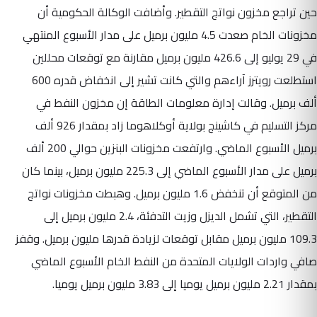
حين تراجع مخزون نواتج التقطير. وأضافت الوكالة الحكومية أن
مخزونات الخام صعدت 4.5 مليون برميل على مدار الأسبوع المنتهي
في 29 يوليو إلى 426.6 مليون برميل مقارنة مع توقعات محللين
استطلعت رويترز آراءهم والتي كانت تشير إلى انخفاض قدره 600
ألف برميل. وقالت إدارة معلومات الطاقة إن مخزون النفط في
مركز التسليم في كاشينج بولاية أوكلاهوما زاد بمقدار 926 ألف
برميل الأسبوع الماضي. وارتفعت مخزونات البنزين حوالي 200 ألف
برميل على مدار الأسبوع الماضي إلى 225.3 مليون برميل، بينما كان
من المتوقع أن تنخفض 1.6 مليون برميل. وهبطت مخزونات نواتج
التقطير، التي تشمل الديزل وزيت التدفئة، 2.4 مليون برميل إلى
109.3 مليون برميل مقابل توقعات لزيادة قدرها مليون برميل. وقفز
صافي واردات الولايات المتحدة من النفط الخام الأسبوع الماضي
بمقدار 2.21 مليون برميل يوميا إلى 3.83 مليون برميل يوميا.