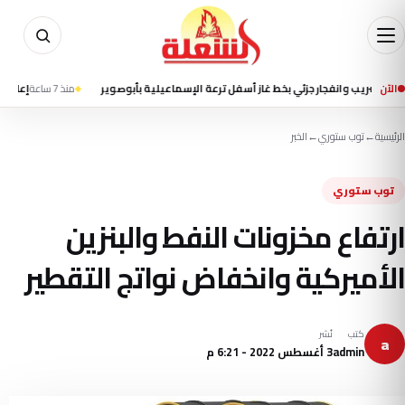
الآن
 وانفجار جزئي بخط غاز أسفل ترعة الإسماعيلية بأبوصوير
منذ 7 ساعة
إعلام إيراني يت
الرئيسية
←
توب ستوري
←
الخبر
توب ستوري
ارتفاع مخزونات النفط والبنزين
الأميركية وانخفاض نواتج التقطير
كتب
نُشر
a
admin
3 أغسطس 2022 - 6:21 م