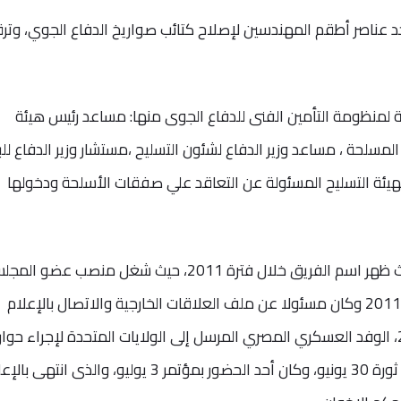
د عناصر أطقم المهندسين لإصلاح كتائب صواريخ الدفاع الجوي، وتر
ية لمنظومة التأمين الفنى للدفاع الجوى منها: مساعد رئيس هيئة
المسلحة ، مساعد وزير الدفاع لشئون التسليح ،مستشار وزير الدفاع لل
ا لهيئة التسليح المسئولة عن التعاقد علي صفقات الأسلحة ودخولها
لعب العصار دورا كبيرا في ثورة 25 يناير حيث ظهر اسم الفريق خلال فترة 2011، حيث شغل منصب عضو 
الأعلى للقوات المسلحة بعد ثورة 25 يناير 2011 وكان مسئولا عن ملف العلاقات الخارجية والاتصال بالإعلام
والقوى السياسية، وترأس في يوليو 2011، الوفد العسكري المصري المرسل إلى الولايات المتحدة لإجراء حوار
استراتيجي. كما لعب العصار دورًا بارزًا خلال ثورة 30 يونيو، وكان أحد الحضور بمؤتمر 3 يوليو، والذى ان