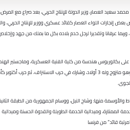
حمد سعيد العصار، وزير الدولة للإنتاج الحربي، بعد صراع مع المرض،
بعض إنجازات اللواء العصار كقائد عسكري ووزير للإنتاج الحربي، وال
 ، وربما عرفانا وتقديرا لرجل خدم بلاده بكل ما بملك من جهد وإخلاص
 يونيو 1946، وهو حاصل على بكالوريوس هندسة من كلية الفنية العسكرية، وماجستير اله
الكهربائية، ودكتوراة الهندسة الكهربائية، وهو متزوج وله 3 أولاد، وشارك في حرب الاستنزاف، ثم حرب أكتوبر 
لجوى.
 والأوسمة منها: وشاح النيل، ووسام الجمهورية من الطبقة الثانية 
مة الممتازة، وميدالية الخدمة الطويلة والقدوة الحسنة وميدالية