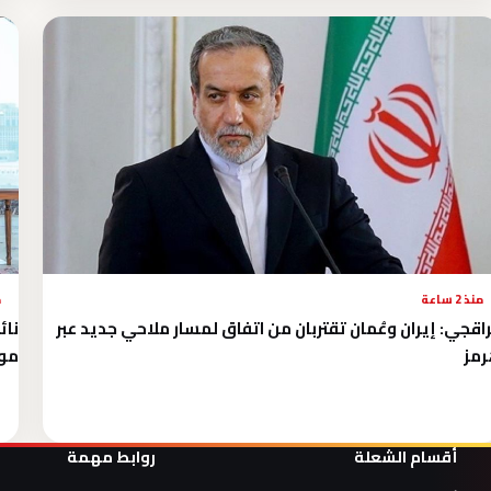
منذ 2 ساعة
م
اقجي: إيران وعُمان تقتربان من اتفاق لمسار ملاحي جديد عبر
نائ
مز
موج
أقسام الشعلة
روابط مهمة