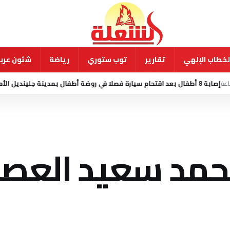
لخطاب الإلهي
تقارير
توب ستوري
رياضة
شئون عربي
منذ 10 ساعة
حمد سعيد العصار