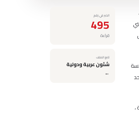
الخبر في رقم
495
تي
قراءة
تابع الملف
شئون عربية ودولية
ندسة
←
كأحد
،