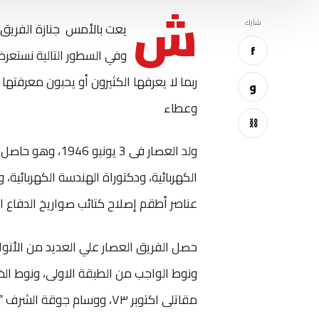
ش
شارك
يعت بالأمس جنازة الفريق م
f
وفي السطور التالية نستعرض 
ربما لا يعرفها الكثيرون أو يحبون معرفتها
و
وعطاء
⛓
ولد العصار فى 3
عناصر أطقم إصلاح كتائب صواريخ الدفاع ا
حصل الفريق العصار علي العديد من الأنواط
ونوط الواجب من الطبقة الاولى، ونوط الخد
مقاتلى اكتوبر ۷۳، ووسام جوقة الشرف “مرتبة قائد” من فرنسا