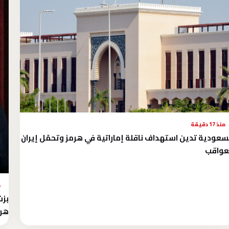
منذ 17 دقيقة
سعودية تدين استهداف ناقلة إماراتية في هرمز وتحمّل إيران
عواقب
م
بزش
هرم