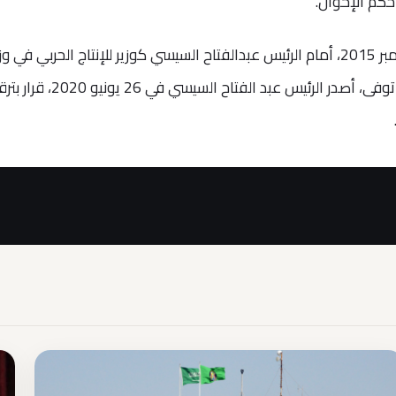
حكم الإخوان.
أدى العصار اليمين الدستورية، في 19 سبتمبر 2015، أمام الرئيس عبدالفتاح السيسي كوزير للإنتاج الحربي في 
شريف إسماعيل، واستمر في منصبه حتي توفى، أصدر الرئيس عبد الفتاح السيسي في 