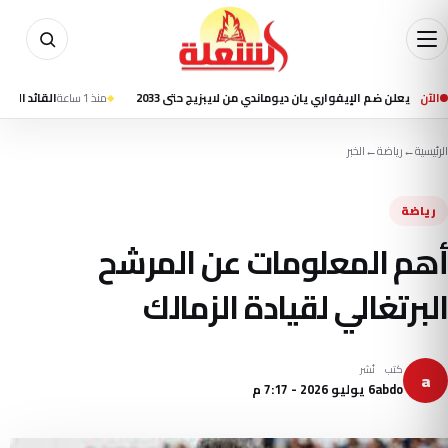
الآن
ن ضم الإيفواري يان ديوماندي من لايبزيج حتى 2033
منذ 1 ساعة
القائد العام للجيش ال
الرئيسية
←
رياضة
←
الخبر
رياضة
أهم المعلومات عن المرشح
البرتغالي لقيادة الزمالك
كتب
نُشر
a
abdo
6 يوليو 2026 - 7:17 م