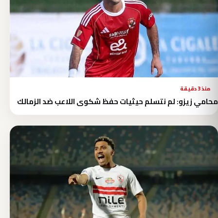
منذ 3 دقيقة
محامي زيزو: لم نتسلم حيثيات حفظ شكوى اللاعب ضد الزمالك