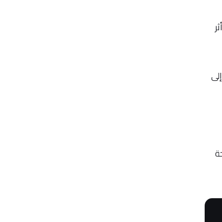
ر
إلى
ة