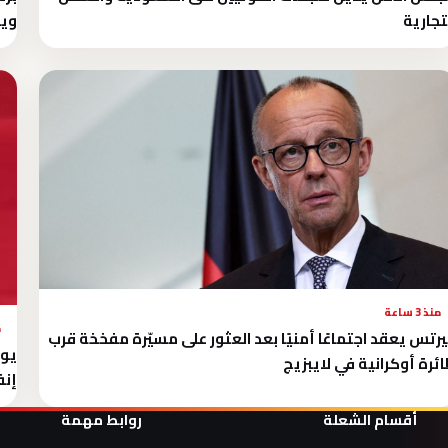
تجارية
ويؤ
منذ 3 ساعة
م
رتس يعقد اجتماعًا أمنيًا بعد العثور على مسيّرة مفخخة قرب
يوي
ئرة أوكرانية في لايبزيج
إنف
أقسام الشعلة
روابط مهمة