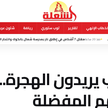
لخطاب الإلهي
تقارير
توب ستوري
رياضة
شئون عربي
نار بمدرسة شمال بانكوك وانتحار الطالب المشتبه به
يريدون الهجرة..
م المفضلة