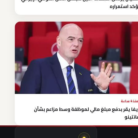
كد استمراره
نذ 4 ساعة
فا يقر بدفع مبلغ مالي لموظفة وسط مزاعم بشأن
انتينو