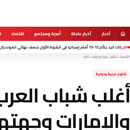
أخبار
أخبار عاجلة
أسرة ومجتمع
اقتصاد
ا
الآن
منذ 20 ساعة
مقتل 7 أشخاص في إطلاق 
الرئيسية
←
شئون عربية ودولية
←
الخبر
شئون عربية ودولية
أغلب شباب العرب 
والإمارات وجهته