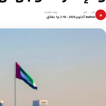
كتب
نُشر
وقت القراءة
a
admin
9 أكتوبر 2020 - 2:18 م
1 دقائق