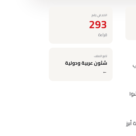
الخبر في رقم
293
قراءة
تابع الملف
شئون عربية ودولية
ا في
←
شوا
أبرز