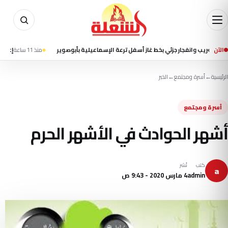
الآن
وانفجار جزئي بخط غاز أسفل ترعة الإسماعيلية بأبوصوير
منذ 11 ساعة
إعلام إيراني ي
الرئيسية
←
أسرة ومجتمع
←
الخبر
أسرة ومجتمع
أشهر الحوادث في الأشهر الحرم
كتب
نُشر
a
admin
4 مارس 2020 - 9:43 ص