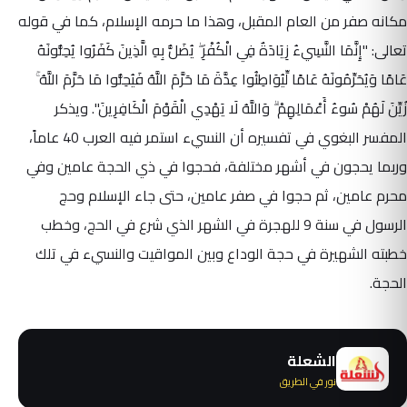
مكانه صفر من العام المقبل، وهذا ما حرمه الإسلام، كما في قوله
تعالى: "إِنَّمَا النَّسِيءُ زِيَادَةٌ فِي الْكُفْرِ ۖ يُضَلُّ بِهِ الَّذِينَ كَفَرُوا يُحِلُّونَهُ
عَامًا وَيُحَرِّمُونَهُ عَامًا لِّيُوَاطِئُوا عِدَّةَ مَا حَرَّمَ اللَّهُ فَيُحِلُّوا مَا حَرَّمَ اللَّهُ ۚ
زُيِّنَ لَهُمْ سُوءُ أَعْمَالِهِمْ ۗ وَاللَّهُ لَا يَهْدِي الْقَوْمَ الْكَافِرِينَ". ويذكر
المفسر البغوي في تفسيره أن النسيء استمر فيه العرب 40 عاماً،
وربما يحجون في أشهر مختلفة، فحجوا في ذي الحجة عامين وفي
محرم عامين، ثم حجوا في صفر عامين، حتى جاء الإسلام وحج
الرسول في سنة 9 للهجرة في الشهر الذي شرع في الحج، وخطب
خطبته الشهيرة في حجة الوداع وبين المواقيت والنسيء في تلك
الحجة.
الشعلة
نور في الطريق