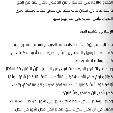
الحجاج والتجار على حد سواء من الوصول بأمان لمواقع الحج
والتجارة، والتي تكون قرب مكة في سوق عكاظ ومجنة وذي
المجاز، ليأمن العرب على تجارتهم فيها.
الإسلام والأشهر الحرم
جاء الإسلام ليؤكد هذه العادة عند العرب، وتستمر الأشهر الحرم
كما سماها رسول الإسلام والقرآن الكريم، حيث أصبحت كما هي
قبل الإسلام لتمتد بعده.
وورد في الأشهر الحرم حديث نبوي عن الرسول: "إنَّ الزَّمَانَ قَدْ اسْتَدَارَ
كَهَيْئَتِهِ يَوْمَ خَلَقَ اللهُ السَّمَوَاتِ وَالأَرْضَ، السَّنَةُ اثْنَا عَشَرَ شَهْرًا، مِنْهَا
أَرْبَعَةٌ حُرُمٌ، ثَلاثٌ مُتَوَالِيَاتٌ: ذُو القَعْدَةِ وَذُو الحِجَّةِ وَالمُحَرَّمُ، وَرَجَبُ
مُضَرَ الَّذِي بَيْنَ جُمَادَى وَشَعْبَانَ".
وحرم الإسلام النسيء، وهو نقل شهر إلى شهر آخر، حيث تساهلت
العرب في أن يعلن نسيء شهر محرم ليحل محل شهر من الحل.