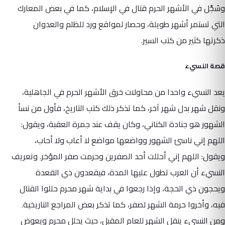
وسُجِّل في الأشهر الحرم قتال في الإسلام، كما في بعض المعارك
التي تستمر أشهر طويلة، وحصار لمواقع ورد للظلم والعدوان
ذكرتها كثير من كتب السير.
قصة النسيء
يعد النسيء واحدا من محاولات خرق الأشهر الحرم في الجاهلية،
ونقل شهر بدل شهر آخر، كما تذكر ذلك كتب التاريخ، فأول من نسأ
الشهور هو جنادة الكناني، وكان يقف عند جمرة العقبة، ويقول:
اللهم إني ناسئ الشهور وواضعها مواضع لا أعاب ولا أحاب،
ويقول: اللهم إني أحللت أحد الصفرين وحرمت صفر المؤخر. وتعريف
النسيء أن العرب تطول عليها المدة، فيقعدون ذي القعدة
ويحجون ذي الحجة، وإذا رجعوا في بداية شهر محرم حللوا القتال
فيه، وأخروا حرمة الشهر لصفر، كما تذكر بعض المراجع التاريخية.
ومن النسيء ينقل الشهر للعام المقبل، حيث يحلل محرم ويعوض