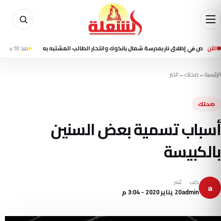
الآن
منذ 10 ساعة
مقتل شخصين وإصابة 13 في تفجير
الرئيسية
←
صحتك
←
الخبر
صحتك
أسباب تسمية بعض السنين
بالكبيسة
كتب
نُشر
a
admin
20 يناير 2020 - 3:04 م