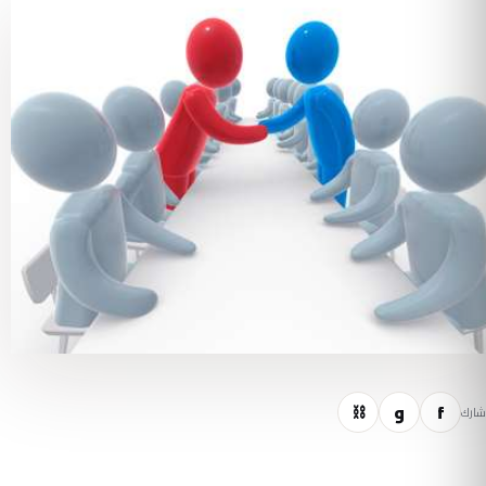
f
و
⛓
شارك