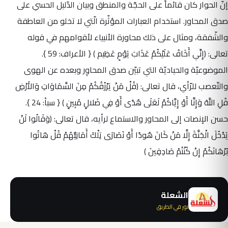
إنّ الحوار كان قائماً على الحجّة والمنطق وبيان الدّليل الحسي على
صدق المحاور. استخدام العبارات المؤثّرة الّتي لا تخلو من العاطفة
والشّفقة، ومثال على ذلك محاورة الأنبياء لأقوامهم في قوله
تعالى: (إِنِّي أَخَافُ عَلَيْكُمْ عَذَابَ يَوْمٍ عَظِيم ) { الأعراف: 59 }.
الموضوعيّة والحياديّة التي تبيّن صدق المحاوِر وبعده عن الهوى
والتّعصب للرّأي، قال تعالى: (قُلْ مَنْ يَرْزُقُكُمْ مِنَ السَّمَاوَاتِ وَالأَرْضِ
قُلِ اللَّهُ وَإِنَّا أَوْ إِيَّاكُمْ لَعَلَى هُدًى أَوْ فِي ضَلالٍ مُبِينٍ ) { سبأ: 24 }.
حسن الإنصات إلى المحاور والاستماع لرأيه، قال تعالى: (وَقَالُوا لَنْ
يَدْخُلَ الْجَنَّةَ إِلَّا مَنْ كَانَ هُودًا أَوْ نَصَارَى تِلْكَ أَمَانِيُّهُمْ قُلْ هَاتُوا
بُرْهَانَكُمْ إِنْ كُنْتُمْ صَادِقِينَ )
الشعلة
نور في الطريق