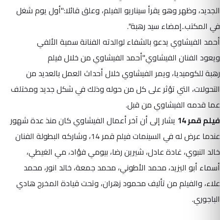
الجديد، وظهر وهو يقرأ سيناريو الفيلم، وعلق قائلا:"أول يوم شغل
في المكتب..إمضاء سيد رهبة".
أحمد الفيشاوي يدعو بالشفاء لوالدته الفنانة سمية الألفي
ويعود الفنان الفيشاوي"أحمد الفيشاوي من خلال فيلم
رهبة للكوميديا، ويمر الفيشاوي خلال أحداث العمل بالعديد من
التحولات، التي تؤثر على كل من حوله وذلك في شكل جديد ومختلف
عما قدمه الفيشاوي من قبل.
فيلم قمر 14
يشار إلى أن آخر أعمال الفيشاوي كان منذ عدة شهور
عندما عرض له في السينمات فيلم قمر 14، وشاركه البطولة الفنان
خالد النبوي، غادة عادل، شيرين رضا، بيومي فؤاد، مي الغيطي،
أسماء أبو اليزيد، محمد الأطوني، محمد جمعة، خالد انور، محمد
علاء، والفيلم من تأليف محمود زهران، وتحت قيادة المخرج هادي
الباجوري.