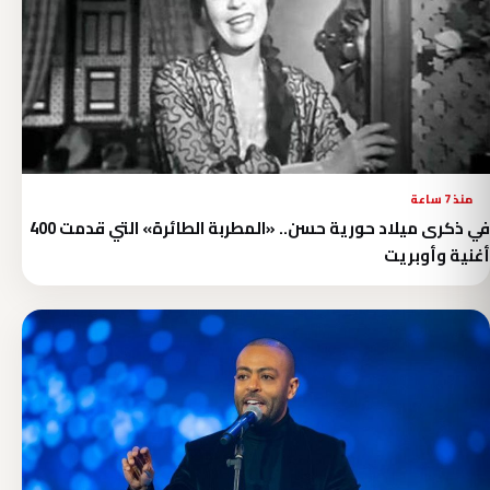
منذ 7 ساعة
في ذكرى ميلاد حورية حسن.. «المطربة الطائرة» التي قدمت 400
أغنية وأوبريت