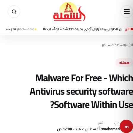
الآن
رئ بعد زلزال أودى بحياة 111 شخصًا وأصاب 87
منذ 2 ساعة
ارتفاع ضحايا زلزال كولومبيا إلى 69 قتيلًا وا
الرئيسية
←
صحتك
←
الخبر
صحتك
Malware For Free - Which
Antivirus security software
Software Within Use?
كتب
نُشر
m
mohamed
9 أغسطس 2022 - 12:00 ص