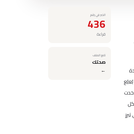
الخبر في رقم
436
قراءة
تابع الملف
صحتك
دة
←
عبُع
 خدت
كل
برز