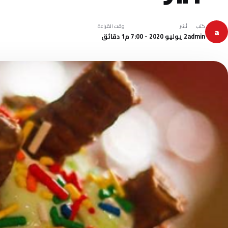
كتب
نُشر
وقت القراءة
a
admin
2 يوليو 2020 - 7:00 م
1 دقائق