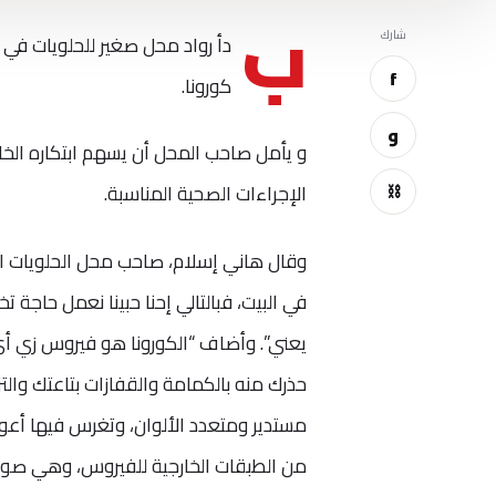
ب
شارك
دأ رواد محل صغير للحلويات في
f
كورونا.
و
و يأمل صاحب المحل أن يسهم ابتكاره الخ
⛓
الإجراءات الصحية المناسبة.
وقال هاني إسلام، صاحب محل الحلويات الذ
في البيت، فبالتالي إحنا حبينا نعمل حاجة
يعني”. وأضاف “الكورونا هو فيروس زي أي
حذرك منه بالكمامة والقفازات بتاعتك وال
مستدير ومتعدد الألوان، وتغرس فيها أعو
من الطبقات الخارجية للفيروس، وهي صورة