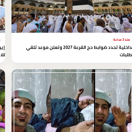
منذ 2 ساعة
م
الداخلية تحدد ضوابط حج القرعة 2027 وتعلن موعد تلقي
إير
طلبات
للا