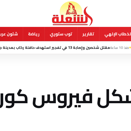
لخطاب الإلهي
تقارير
توب ستوري
رياضة
شئون عربي
ن وإصابة 13 في تفجير استهدف حافلة ركاب بمدينة جرمانا السورية
كل فيروس كورو