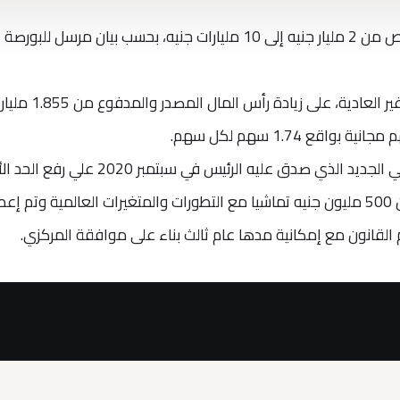
قرر بنك البركة مصر زيادة رأس المال المرخص من 2 مليار جنيه إلى 10 مليارات جنيه، بحسب بيان مرسل للبورصة
وأشار البنك إلى موافقة الجمعية العامة غير العادية، على 
وألزم قانون البنك المركزي والجهاز المصرفي الجديد الذي صدق عليه الرئيس في سبتمبر 0
لرأسمال البنوك إلى 5 مليارات جنيه بدلًا من 500 مليون جنيه تماشيا مع التطورات والمتغيرات العالمية وتم إ
لقانون مع إمكانية مدها عام ثالث بناء على موافقة المركزي.