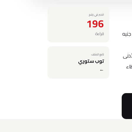
الخبر في رقم
196
زيادة رأس المال المصدر والمدفوع من 1.855 مليار جنيه
قراءة
202 علي رفع الحد الأدنى
تابع الملف
توب ستوري
عطاء
←