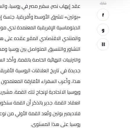
شارك
عقد إيهاب نصر، سفير
مصر
في روسيا، والس
f
«بوتين» للشرق الأوسط وأفريقيا، جلسة إحا
الدبلوماسية الإفريقية المعتمدة لدي موسك
و
⛓
التشاور والتنسيق المتواصل بين روسيا ومص
والترتيبات النهائية الخاصة بالقمة. وأك
جديدة في تاريخ العلاقات الروسية الأفريقية
هذا، وأعرب السفراء الأفارقة المعتمدون 
وروسيا الاتحادية لإنجاح تلك القمة، مشي
انعقاد القمة. جدير بالذكر أن القمة ستكو
فلاديمير بوتين وتُعد القمة الأولي من نو
روسيا على هذا المستوى.