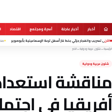
أخبار
أخبار عاجلة
أسرة ومجتمع
اقتصاد
ا
الآن
جار جزئي بخط غاز أسفل ترعة الإسماعيلية بأبوصوير
منذ 21 ساعة
إعلام إير
الرئيسية
←
شئون عربية ودولية
←
الخبر
شئون عربية ودولية
مناقشة استعداد
أفريقيا في اجت