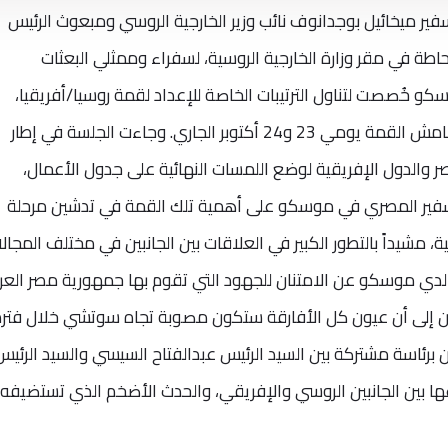
فير ميخائيل بوجدانوف نائب وزير الخارجية الروسي ومبعوث الرئيس
طة في مقر وزارة الخارجية الروسية، لسفراء وممثلي البعثات
و خُصصت لتناول الترتيبات الخاصة للإعداد لقمة روسيا/أفريقيا،
والمنتدي الاقتصادي المقرر عقده على هامش القمة يومي 23 و24 أكتوبر الجاري. وجاءت الجلسة في إطار
ر والدول الإفريقية لوضع اللمسات النهائية على جدول الأعمال،
د السفير المصري في موسكو على أهمية تلك القمة في تدشين مرحلة
، مشيداً بالتطور الكبير في العلاقات بين الجانبين في مختلف المجالا
لدي موسكو عن الامتنان للجهود التي تقوم بها جمهورية مصر العرب
رين إلى أن عيون كل الأفارقة ستكون مصوبة تجاه سوتشي خلال فتر
ن برئاسة مشتركة بين السيد الرئيس عبدالفتاح السيسي والسيد الرئيس
عها بين الجانبين الروسي والإفريقي، والحدث الأضخم الذي تستضيفه