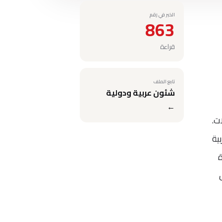
الخبر في رقم
863
قراءة
تابع الملف
شئون عربية ودولية
←
ت.
ية
ة