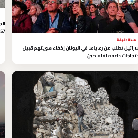
م
الج
1.457 مل
منذ 8 دقيقة
رائيل تطلب من رعاياها في اليونان إخفاء هويتهم قبيل
تجاجات داعمة لفلسطين