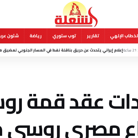
لخطاب الإلهي
تقارير
توب ستوري
رياضة
شئون عربي
اني يتحدث عن حريق بناقلة نفط في المسار الجنوبي لمضيق هرمز
8 أغسطس 2026 - 8:45 ص
ات عقد قمة روس
ماع مصري روسي 