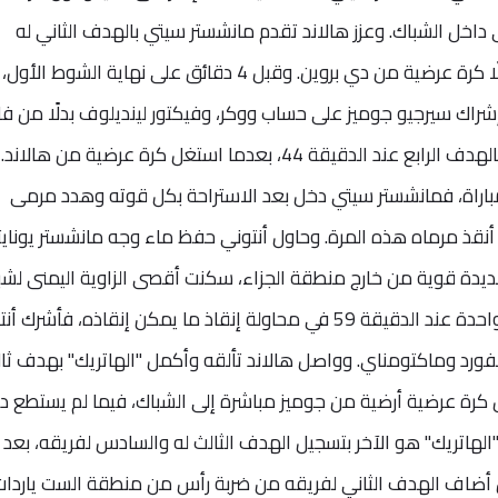
 داخل الشباك. وعزز هالاند تقدم مانشستر سيتي بالهدف الثاني له
والثالث لفريقه بعد 3 دقائق فقط، مستغلًا كرة عرضية من دي بروين. وقبل 4 دقائق على نهاية الشوط الأول،
إشراك سيرجيو جوميز على حساب ووكر، وفيكتور لينديلوف بدلًا من فار
وأكمل فودين استعراض مانشستر سيتي بالهدف الرابع عند الدقيقة 44، بعدما استغل كرة عرضية من ها
مباراة، فمانشستر سيتي دخل بعد الاستراحة بكل قوته وهدد مرمى
أنقذ مرماه هذه المرة. وحاول أنتوني حفظ ماء وجه مانشستر يونايت
 رائعًا في الدقيقة 56 من تسديدة قوية من خارج منطقة الجزاء، سكنت أقصى الزاوية اليمنى ل
إيديرسون. وأجرى تين هاج تغييرين دفعة واحدة عند الدقيقة 59 في محاولة إنقاذ ما يمكن إنقاذه، فأشر
ورد وماكتومناي. وواصل هالاند تألقه وأكمل "الهاتريك" بهدف ثال
 في الدقيقة 65، حين حول كرة عرضية أرضية من جوميز مباشرة إلى الشباك، فيما لم يستطع 
الهاتريك" هو الآخر بتسجيل الهدف الثالث له والسادس لفريقه، بعد
يال أضاف الهدف الثاني لفريقه من ضربة رأس من منطقة الست ياردات