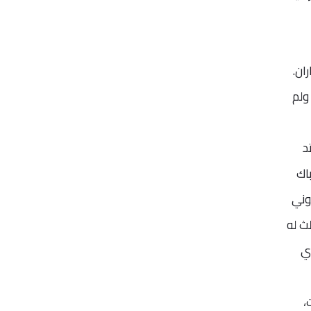
ان.
لاند. ولم
د
شباك
ك أنتوني
ث له
دي
،