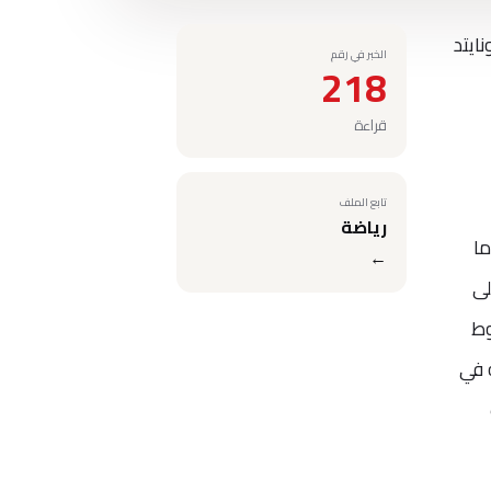
ايتد
الخبر في رقم
218
قراءة
تابع الملف
رياضة
عبه. أما
←
نتوني وأنتوني مارسيال (هدفان) في الدقائق 56 و84 و90 على
وط
نقطة ليعزز موقعه في
ت