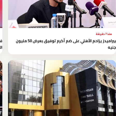
منذ 7 دقيقة
بيراميدز يزاحم الأهلي على ضم أكرم توفيق بعرض 50 مليون
في
جنيه
ال