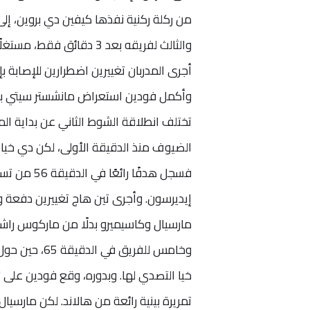
من ركلة ركنية نفذها كيفين دي بروين، إلى
أجرى المدربان تغييرين اضطرارين للإصابة ب
تختلف انطلاقة الشوط الثاني عن بداية ال
الضيوف منذ الدقيقة الأولى، لكن دي خيا 
فسجل هدفًا
مارسيال وكاسيميرو بدلًا من ماركوس راشف
وخامس للفريق
خيا التصدي لها. وبدوره، وقع فودين على "
تمريرة بينية رائعة من هالاند. لكن مارس