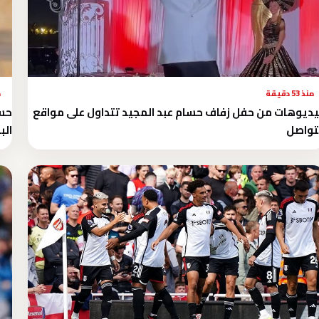
منذ 53 دقيقة
م
ديوهات من حفل زفاف حسام عبد المجيد تتداول على مواقع
حسا
تواصل
الب