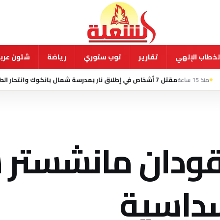
لخطاب الإلهي
تقارير
توب ستوري
رياضة
شئون عربي
7 أغسطس 2026 -
يقودان مانشستر
سداسية