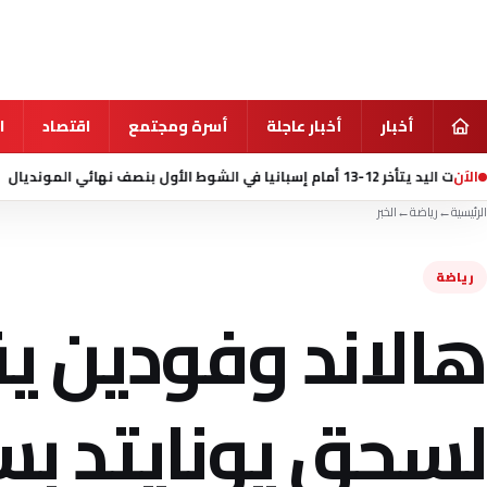
أخبار
أخبار عاجلة
أسرة ومجتمع
اقتصاد
ا
الآن
منذ 15 ساعة
مقتل 7 أشخاص في إطلاق نار بمدرسة شمال بانكوك وانتحار الطالب المشتبه به
الرئيسية
←
رياضة
←
الخبر
رياضة
هالاند وفودين 
لسحق يونايتد ب