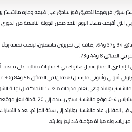
شستر سيتي فريقهما لتحقيق فوز ساحق على ضيفه وجاره مانشستر يون
مباراة الديربي التي أقيمت مساء اليوم الأحد ضمن الجولة التاسعة من الدوري
وسجل هالاند 3 أهداف "هاتريك" في الدقائق 34 و37 و64، إضافة إلى تمريرتين حاسمتين، لينصب نفسه رجلًا
لدقائق 8 و44 و73.
وبات هالاند هو أول لاعب في تاريخ الدوري الإنجليزي الممتاز يسجل هاتريك في 3 مباريات متتالية على مل
أهداف مانشستر يونايتد الثلاثة فأحرزها البرازيلي أ
مانشستر يونايتد وهي تغادر مدرجات ملعب "الاتحاد" قبل نهاية الش
الأول، حين كانت النتيجة تشير إلى تقدم السيتيزنس 4-0. ورفع مانشستر سيتي رصيده إلى 20 
المركز الثاني بجدول ترتيب الدوري الإنجليزي. في المقابل، عاد مانشستر يونايتد إلى سكة الهزائم، بعد 4 انتصارا