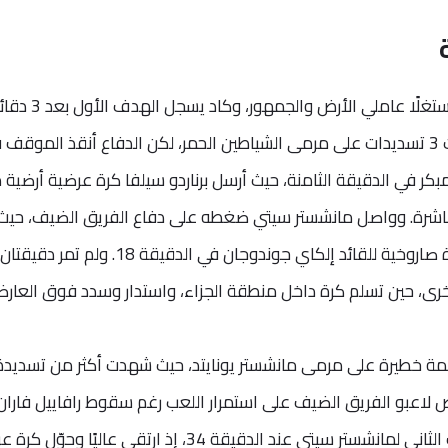
بدأ مانشستر سيتي المباراة بحماس كبير مستغلًا عاملي الأرض والجمهور، و
فقط على صافرة البداية من فرصة شهدت 3 تسديدات على مرمى الشياطين الحمر، لكن الدفاع أنقذ الموق
 في الدقيقة الثامنة، حيث أرسل برناردو سيلفا كرة عرضية أرضية 
مباشرة. وواصل مانشستر سيتي ضغطه على دفاع الفريق الضيف، حيث 
القائم الأيسر لمرمى ديفيد دي خيا تسديدة صاروخية للقائد إلكاي جوندوجان في الدقيقة 8
رى، حين تسلم كرة داخل منطقة الجزاء، واستدار وسدد فوق العارض
ر سيتي هجمة خطيرة على مرمى مانشستر يونايتد، حيث شهدت أكثر من تسديدة
 لاعبو الفريق الضيف على استمرار اللعب رغم سقوط رافاييل فاران
على الأرض للإصابة. وأضاف هالاند الهدف الثاني لمانشستر سيتي عند الدقيقة 34، إذ ارتقى عاليًا 