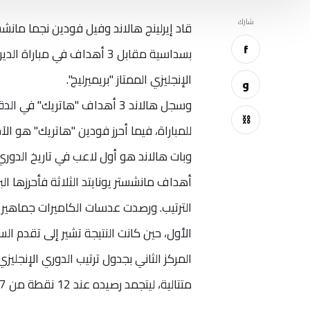
شارك
قاد إيرلينج هالاند وفيل فودين نجما مان
f
بسداسية مقابل 3 أهداف في 
الإنجليزي الممتاز "بريميرليج".
و
⛓
للمباراة، فيما أحرز فودين "هاتريك" هو الآخر في ا
الترتيب. ورصدت عدسات الكاميرات جماهير 
متتالية، ليتجمد رصيده عند 12 نقطة من 7 مباريات، وله مباراة مؤجلة ضد ليدز يونايتد.