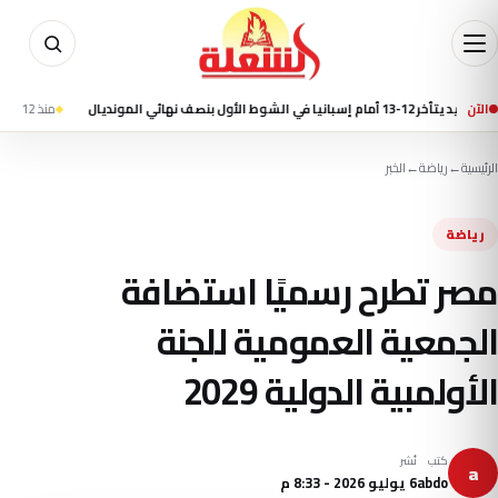
المونديال
الآن
منذ 12 ساعة
مقتل 7 أشخاص في إطلاق نار بمدرسة شمال بانكوك وانتحار الطالب المشتبه به
الرئيسية
←
رياضة
←
الخبر
رياضة
مصر تطرح رسميًا استضافة
الجمعية العمومية للجنة
الأولمبية الدولية 2029
كتب
نُشر
a
abdo
6 يوليو 2026 - 8:33 م