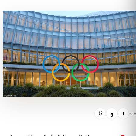
f
و
⛓
شارك