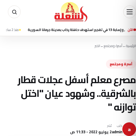
الآن
ينة جرمانا السورية
منذ 2 ساعة
تسنيم: انفج
الرئيسية
←
أسرة ومجتمع
←
الخبر
أسرة ومجتمع
مصرع معلم أسفل عجلات قطار
بالشرقية.. وشهود عيان "اختل
توازنه "
كتب
نُشر
a
admin
2 يوليو 2022 - 11:33 ص