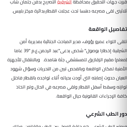
قررت جهات التحقيق بمحافظة
الشرقية
التصريح بدفن جثمان شاب
ثلاثينى لقى مصرعه دهسا تحت عجلات القطار،بدائرة مركز بلبيس.
تفاصيل الواقعة
تلقى اللواء عمرو رؤوف، مدير المباحث الجنائية بمديرية أمن
الشرقية إخطارا بوصول" شخص يدعى"عبد الرحمن.ع.م "39 عاما
(معلم) مقيم الزقازيق للمستشفي جثة هامدة. وبالانتقال للأجهزة
الأمنية لمكان الواقعة وبالفحص تبين من التحريات وسؤال شهود
العيان حدوث إصابته التي أودت بحياته أثناء تواجده بالقطار فاختل
توازنه وسقط أسفل القطار ولقي مصرعه في الحال وتم اتخاذ
كافة الإجراءات القانونية حيال الواقعة.
دور الطب الشرعي
ويعتبر الطب الشرعي هو حلقة الوصل بين الطب والقانون، وذلك