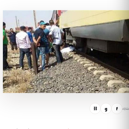
f
و
⛓
شارك