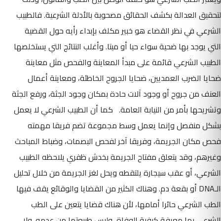
لتحقيق العدالة بكشف الحقائق مصحوبة بالأدلة الشرعية. فالطبيب
الشرعي في نظر القضاء هو خبير مكلف بإبداء رأيه حول القضية
التي يوجد بها ضحية سواء حيا أو ميتا. وأغلب النتائج التي يستخلصها
الطبيب الشرعي قائمة على مبدأ المعاينة والفحص مثل معاينة
ضحايا الضرب العمديين، ضحايا الجروح الخاطئة، ومعاينة أعمال
العنف من جروح أو وجود آلات حادة بمكان وجود الجثة، ورفع الجثة
وتشريحها بأمر من النيابة العامة. كما أن الطبيب الشرعي لا يعمل
بشكل منفصل وإنما يعمل وسط مجموعة تضم فريقا مهمته
فحص مكان الجريمة، وفريقا آخر لفحص البصمات، وضباط المباحث
وغيرهم، وقد يتعلق مفتاح الجريمة بخدش ظفري يلاحظه الطبيب
الشرعي، أو عقب سيجارة يلتقطه ويحل لغز الجريمة من خلال تحليل
الـDNA أو بقعة دم. وهناك الكثير من القضايا والوقائع يقف فيها
الطب الشرعي حائرا أمامها، لأن هناك قضايا يتعين على الطب
الشرعي بها معرفة كيفية الوفاة، وليس طبيعتها من عدمه. ولا