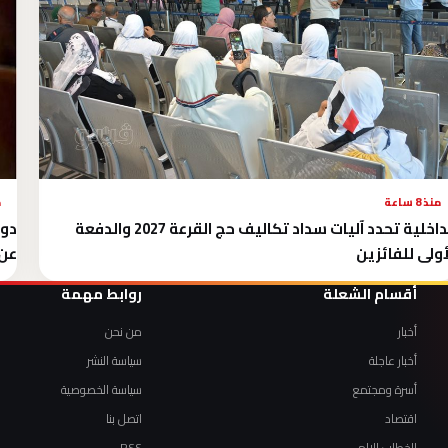
منذ 8 ساعة
م
الداخلية تحدد آليات سداد تكاليف حج القرعة 2027 والدفعة
دول
أولى للفائزين
عن 
أقسام الشعلة
روابط مهمة
أخبار
من نحن
أخبار عاجلة
سياسة النشر
أسرة ومجتمع
سياسة الخصوصية
اقتصاد
اتصل بنا
الخطاب الإلهي
RSS