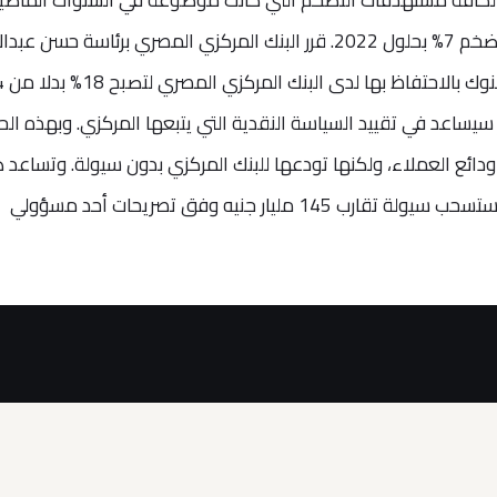
وكنا على وشك الوصول إلى مستهدف التضخم 7% بحلول 2022. قرر البنك المركزي المصري برئاسة حسن عبد
 سيساعد في تقييد السياسة النقدية التي يتبعها المركزي. وبهذه الح
د على 4% إضافية من ودائع العملاء، ولكنها تودعها للبنك المركزي بدون سيولة. وتساعد
الحركة في سحب السيولة من الأسواق، وستسحب سيولة تقارب 145 مليار جنيه وفق تصريحات أحد مسؤولي