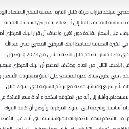
صري سيتخذ قرارات جريئة خلال الفترة المقبلة لتحفيز الاقتصاد الو
سياسة النقدية ، لافتاً إلى أن هناك تناغم بين السياسة النقدية
لابقاء على أسعار الفائدة دون تغيير. واضاف أن قرار البنك المركزي 
م في الخبرة العميقة لمحافظ البنك المركزي المصري حسن عبدالله
ومعاونيه. توقع مصدر مسئول بالبنك المركزي بدء انحسار التضخم خلال النصف الثاني من 2023 والوصول
فى النصف الثاني من العام. وكشف المصدر أن البنك المركزي سيعل
خم ، حتي يكون هناك قدرة للمجتمع على التنبؤ بمستويات الأسعار. و
ذات تأثير سريع ومباشر، خاصة مع تراكم السيولة لدى البنوك خلال
لاستخدام. وأشار إلى أنه من المتوقع استخدام أداة سعر الفائدة في
أداة أساسية وشرعية لدى البنوك المركزية. وأوضح أن كافة البنوك
من التضخم نتيجة الاضطرابات الجيوسياسية التي أثرت على الأوضاع
ل لكافة مستهدفات التضخم التي كانت موضوعة في السنوات الماضية