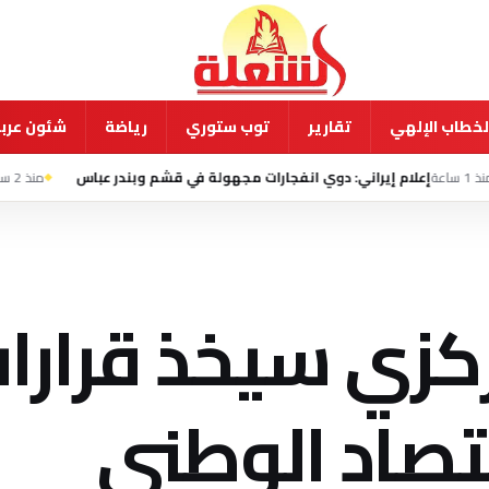
لخطاب الإلهي
تقارير
توب ستوري
رياضة
شئون عربي
يراني: دوي انفجارات مجهولة في قشم وبندر عباس
منذ 2 ساعة
القيادة المركزية الأمريك
ركزي سيخذ قرارا
قتصاد الوطني