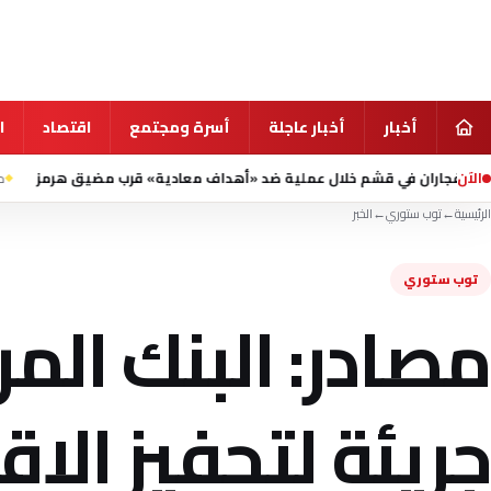
أخبار
أخبار عاجلة
أسرة ومجتمع
اقتصاد
ا
الآن
قشم خلال عملية ضد «أهداف معادية» قرب مضيق هرمز
منذ 1 ساعة
إعلام إ
الرئيسية
←
توب ستوري
←
الخبر
توب ستوري
مصادر: البنك الم
جريئة لتحفيز الا