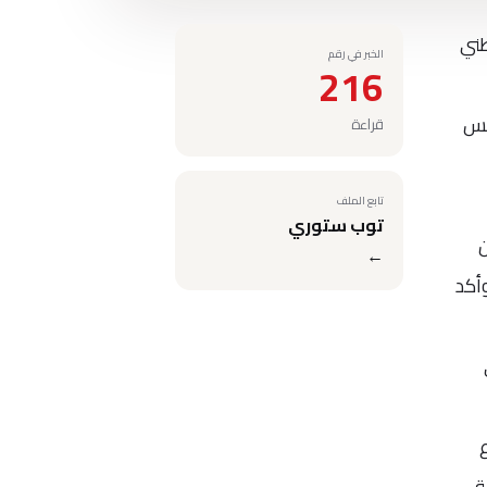
طني
الخبر في رقم
216
أمس
قراءة
تابع الملف
توب ستوري
ن
←
أكد
،