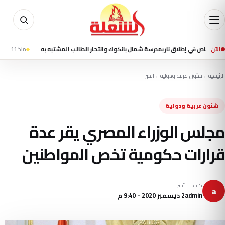
الآن
منذ 11 ساعة
مقتل شخصين وإصابة 3
الرئيسية
←
شئون عربية ودولية
←
الخبر
شئون عربية ودولية
مجلس الوزراء المصري يقر عدة
قرارات حكومية تخص المواطنين
كتب
نُشر
a
admin
2 ديسمبر 2020 - 9:40 م