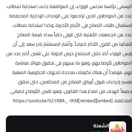
الرسمى لرئاسة مجلس الوزراء، إن الموافقة جاءت استجابة لمطالب
عدد من المواطنين الذين تزاحموا على الوحدات الإدارية المخصصة
لاستقبال طلبات التصالح فى الأيام الأخيرة، وكذا استجابة لمطالب
عدد من الجمعيات الأهلية التى تتولى حالياً سداد قيمة التصالح
لأهالينا من القرى الأكثر احتياجاً. وأشار المستشار نادر سعد إلى أن
رئيس الوزراء أكد خلال الاجتماع حرص الدولة على تقنين أكبر عدد من
المواطنين لأوضاعهم، وهو ما يسهم فى تحقيق فوائد مباشرة
لهم، موضحاً أن هناك تكليفات محددة للجهات الحكومية المعنية
بتيسير إجراءات قبول أوراق التصالح من المخالفين، حتى نحقق
جميعاً الهدف من اصدار هذا القانون، وهو تقنين الأوضاع للمبانى
المخالفة. [embed]https://youtu.be/h21XBA_-IKM[/embed]
الشعلة