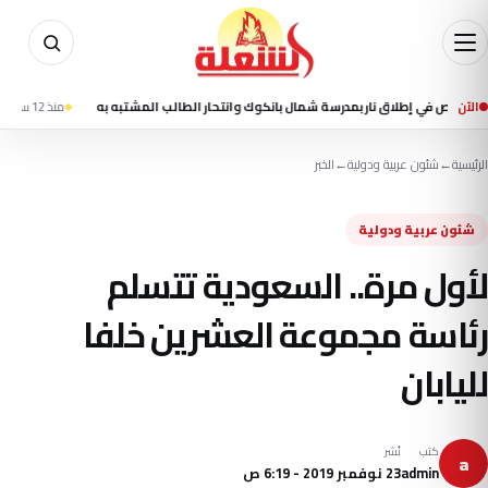
الآن
منذ 12 ساعة
مقتل شخصين وإصابة 13 في تفجي
الرئيسية
←
شئون عربية ودولية
←
الخبر
شئون عربية ودولية
لأول مرة.. السعودية تتسلم
رئاسة مجموعة العشرين خلفا
لليابان
كتب
نُشر
a
admin
23 نوفمبر 2019 - 6:19 ص