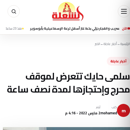
الآن
 وانفجار جزئي بخط غاز أسفل ترعة الإسماعيلية بأبوصوير
منذ 23 ساعة
إعلام إيراني 
الرئيسية
←
أخبار عاجلة
←
الخبر
أخبار عاجلة
سلمى حايك تتعرض لموقف
محرج وإحتجازها لمدة نصف ساعة
كتب
نُشر
m
mohamed
2 مارس 2022 - 4:16 م