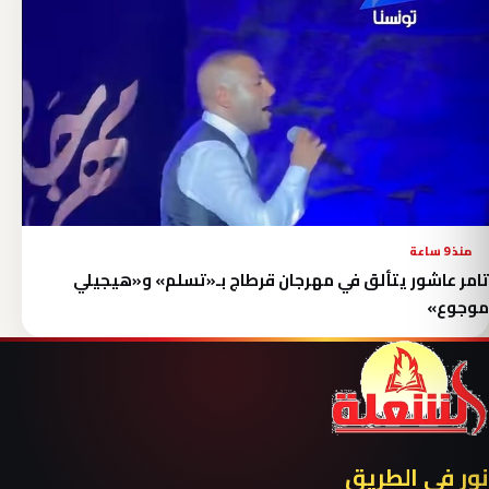
منذ 9 ساعة
تامر عاشور يتألق في مهرجان قرطاج بـ«تسلم» و«هيجيلي
موجوع»
نور في الطريق