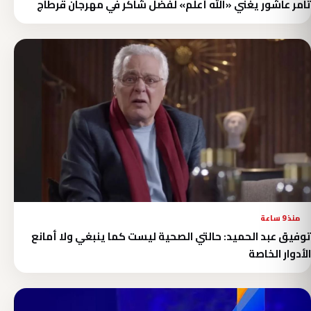
تامر عاشور يغني «الله أعلم» لفضل شاكر في مهرجان قرطاج
منذ 9 ساعة
توفيق عبد الحميد: حالتي الصحية ليست كما ينبغي ولا أمانع
الأدوار الخاصة