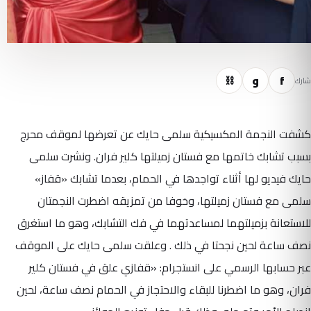
f
و
⛓
شارك
كشفت النجمة المكسيكية سلمى حايك عن تعرضها لموقف محرج
بسبب تشابك خاتمها مع فستان زميلتها كلير فران. ونشرت سلمى
حايك فيديو لها أثناء تواجدها في الحمام، بعدما تشابك «قفاز»
سلمى مع فستان زميلتها، وخوفا من تمزيقه اضطرت النجمتان
للاستعانة بزميلتهما لمساعدتهما في فك التشابك، وهو ما استغرق
نصف ساعة لحين نجحتا في ذلك . وعلقت سلمى حايك على الموقف
عبر حسابها الرسمي على انستجرام: «قفازي علق في فستان كلير
فران، وهو ما اضطرنا للبقاء والاحتجاز في الحمام نصف ساعة، لحين