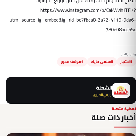
انصلح الأمر وتم حله، وذلك قبل حفل توزيع الجوائز».
https://www.instagram.com/p/CakWvlhJTFi/?
utm_source=ig_embed&ig_rid=bc7fbca8-2a72-4119-9da6-
780e08bcc55c
وسوم الخبر
#احتجاز
#سلمى حايك
#موقف محرج
الشعلة
نور في الطريق
تغطية متصلة
أخبار ذات صلة