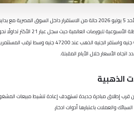
الأحد 5 يوليو 2026 حالة من الاستقرار داخل السوق المصرية مع بداي
التعاملات بالتزامن مع العطلة الأسبوعية للبورصات العالمية حيث سجل عيار 21 الأكثر تداولًا
5900 جنيه بينما بلغ عيار 24 نحو 6742.86 جنيه واستقر الجنيه الذهب عند 47200 جنيه وسط ترقب المست
د اتجاه الأسعار خلال الأيام المقبلة.
ت الذهبية
ن قرب إطلاق مبادرة جديدة تستهدف إعادة تنشيط مبيعات المشغو
لسبائك والعملات باعتبارها أدوات ادخار.