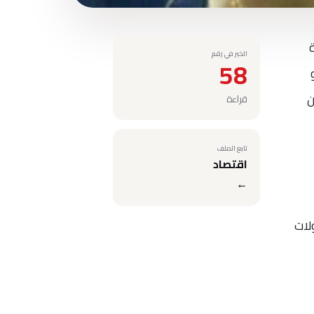
ة
الخبر في رقم
58
 نحو
ثمرين
قراءة
تابع الملف
اقتصاد
←
لات