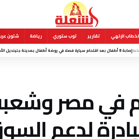
لخطاب الإلهي
تقارير
توب ستوري
رياضة
شئون عربي
منذ 10 ساعة
م في مصر وشعبة
درة لدعم السو