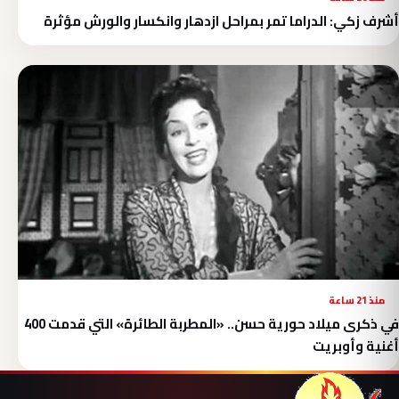
أشرف زكي: الدراما تمر بمراحل ازدهار وانكسار والورش مؤثرة
منذ 21 ساعة
في ذكرى ميلاد حورية حسن.. «المطربة الطائرة» التي قدمت 400
أغنية وأوبريت