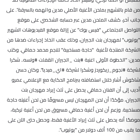
من قام بالتشهير بملحن الأغنية الأصلي مدين واتهمه بالسرقة”.
على
جانب آخر، كشف الملحن مدين عبر حسابه الشخصي على موقع
التواصل الاجتماعي "فيس بوك" عن إزالة موقع الفيديوهات الشهير
"يوتيوب" لمهرجان بنت الجيران، وذلك عقب اتخاذ إجراءات ضدها من
الشركة المنتجة لأغنية "حاجة مستخبية" للنجم محمد حماقي. وكتب
مدين: "الخطوة الأولى اغنية #بنت _الجيران اتقفلت #ولسه.. شكرا
لشركة #نجوم_ريكوردز وشكرا لشركة #اي_ميديا". وكان حسن
شاكوش أشار خلال استضافته ببرنامج الحكاية مع الإعلامي عمرو
أديب إلى أن الفنان حماقي يحصل على ثلث إيراد مهرجان بنت
الجيران، مؤكدًا أن لحن المهرجان ليس مسروقًا من لحن أغنيته حاجة
مستخبية. وزعم أن لحن أغنية حماقي مسروق من لحن أغنية تركية،
موضحًا أنه يحصل على ثلث إيراد الأغنية فقط، وحصل حتى الآن على
ما يقرب من 100 ألف دولار من "يوتيوب".