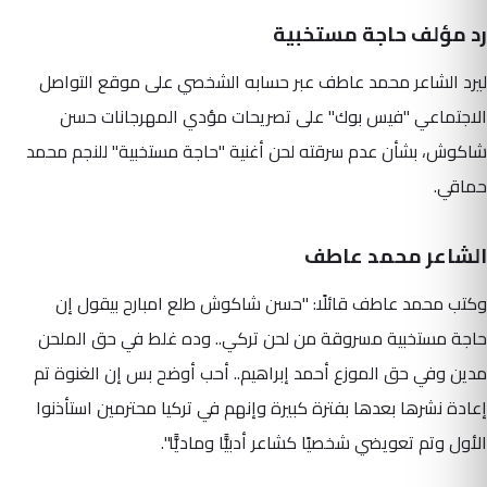
رد مؤلف حاجة مستخبية
ليرد الشاعر محمد عاطف عبر حسابه الشخصي على موقع التواصل
الاجتماعي "فيس بوك" على تصريحات مؤدي المهرجانات حسن
شاكوش، بشأن عدم سرقته لحن أغنية "حاجة مستخبية" للنجم محمد
حماقي.
الشاعر محمد عاطف
وكتب محمد عاطف قائلًا: "حسن شاكوش طلع امبارح بيقول إن
حاجة مستخبية مسروقة من لحن تركي.. وده غلط في حق الملحن
مدين وفي حق الموزع أحمد إبراهيم.. أحب أوضح بس إن الغنوة تم
إعادة نشرها بعدها بفترة كبيرة وإنهم في تركيا محترمين استأذنوا
الأول وتم تعويضي شخصيًا كشاعر أدبيًّا وماديًّا".