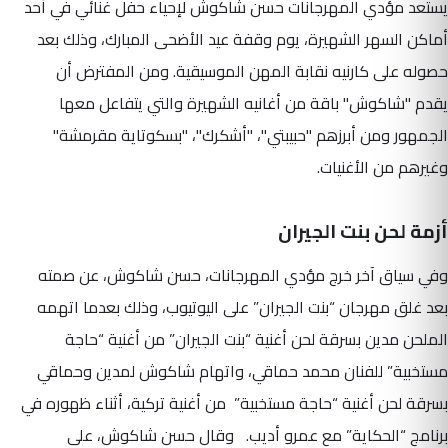
يستعد مؤدي المهرجانات حسن شاكوش لإحياء حفل غنائي في أحد
أماكن السهر الشهيرة، يوم وقفة عيد الأضحى المبارك، وذلك بعد
حصوله على كارنيه نقابة المهن الموسيقية.
ومن المفترض أن
يقدم "شاكوش" باقة من أغانيه الشهيرة والتي يتفاعل معها
الجمهور ومن أبرزهم "حبيبتي"، "أشكرك"، "بسكوتاية مقرمشة"
وغيرهم من الأغنيات.
أزمة لحن بنت الجيران
وفي سياق آخر خرج مؤدي المهرجانات، حسن شاكوش، عن صمته
بعد غلق مهرجان “بنت الجيران” على اليوتيوب، وذلك بعدما اتهمه
الملحن مدين بسرقة لحن أغنية “بنت الجيران” من أغنية “حاجة
مستخبية” للفنان محمد حماقي، واتهام شاكوش لمدين وحماقي
بسرقة لحن أغنية “حاجة مستخبية” من أغنية تركية، أثناء ظهوره في
برنامج “الحكاية” مع عمرو أديب. وقال حسن شاكوش، على