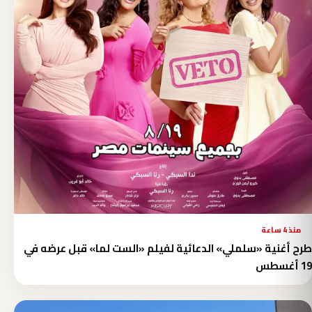
منذ 4 ساعة
طرح أغنية «سلملي» الدعائية لفيلم «الست لما» قبل عرضه في
19 أغسطس