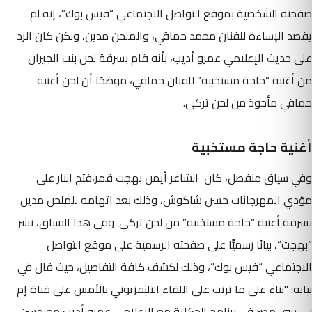
صفحته الشخصية بموقع التواصل الاجتماعي “فيس بوك”، إنه لم
يقصد الإساءة للفنان محمد حماقي، والملحن مدين، ولكن كان الرد
على حديث الإعلامي عمرو أديب، بأنه قام بسرقة لحن بنت الجيران
من أغنية “حاجة مستخبية” للفنان حماقي، موضحًا أن لحن أغنية
حماقي مأخوذ من لحن تركي.
أغنية حاجة مستخبية
وفي سياق منفصل، كان الشاعر أيمن بهجت قمر،فتح النار على
مؤدي المهرجانات حسن شاكوش، وذلك بعد اتهامه للملحن مدين
بسرقة أغنية “حاجة مستخبية” من لحن تركي. وفى هذا السياق، نشر
“بهجت”، بيانًا رسميًّا على صفحته الرسمية على موقع التواصل
الاجتماعي “فيس بوك”، وذلك لكشف كافة التفاصيل، حيث قال في
بيانه: "بناء على ما ترتب على اللقاء التليفزيوني بالأمس على قناة إم
بي سي مصر في برنامج الحكاية مع الإعلامي عمرو أديب مع حسن