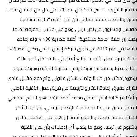
منصور الشهير بـ "حسن شاكوش وادعائه على كل من الملحن محمد
مدين والمطرب محمد حماقي بأن لحن أغنية "حاجة مستخبية
مقتبس ومسروق من لحن تركي وهو علي عكس الحقيقة تمامًا
بحيث إن اغنية "حاجة مستخبية" أغنية مصرية 100 % وتم إعادة
نشرها في عام 2017 عن طريق شركة إربييان رايتس وكان أعضاؤها
آنذاك فريق عمل الأغنية". وتابع أيمن في بيانه: “كل المراسلات
القانونية والرسمية بين شركة إنتاج المطربة التركية وشركة نجوم
ريكوردز حدثت من خلالنا وتمت بشكل قانوني وتم دفع مقابل مادي
لشراء حقوق إعادة النشر والترجمة من فريق عمل الأغنية الأصلي،
وأيضًا تم كتابة اسم الملحن محمد أحمد فؤاد وهو الاسم الحقيقي
للملحن مدين على كافة منصات الإصدار الرقمي، وتوجيه الشكر
للشاعر محمد عاطف والموزع أحمد إبراهيم على الغلاف الخاص
بالألبوم في تركيا، وهو ما يكذب أى إدعاءات بأن لحن الأغنية
مقتبس أو أصله تركي، وسيتم اتخاذ كافة الإجراءات القانونية ضد