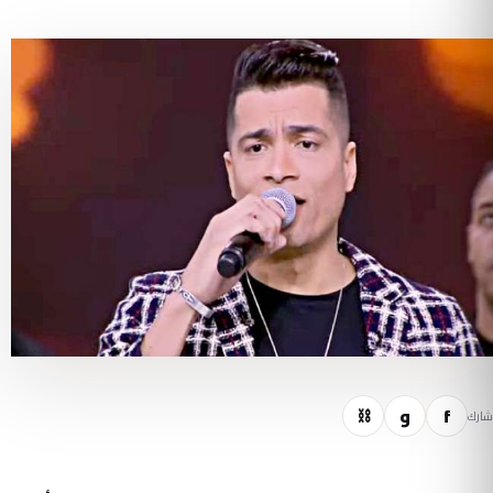
f
و
⛓
شارك